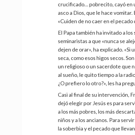
crucificado… pobrecito, cayó en
asco a Dios, que le hace vomitar. 
«Cuiden de no caer en el pecado de
El Papa también ha invitado a los 
seminaristas a que «nunca se ale
dejen de orar», ha explicado. «Si 
seca, como esos higos secos. Son 
un religioso o un sacerdote que n
al sueño, le quito tiempo a la radio,
¿O prefiero lo otro?», les ha pre
Casi al final de su intervención,
dejó elegir por Jesús es para servi
a los más pobres, los más descarta
niños y a los ancianos. Para serv
la soberbia y el pecado que llevan