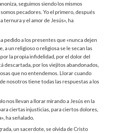
anoniza, seguimos siendo los mismos
 somos pecadores. Yo el primero, después
a ternura y el amor de Jesús», ha
 ha pedido a los presentes que «nunca dejen
 a un religioso o religiosa se le secan las
por la propia infidelidad, por el dolor del
tá descartada, por los viejitos abandonados,
s cosas que no entendemos. Llorar cuando
e nosotros tiene todas las respuestas a los
lo nos llevan a llorar mirando a Jesús en la
ara ciertas injusticias, para ciertos dolores,
a», ha señalado.
ada, un sacerdote, se olvida de Cristo