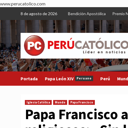
www.perucatolico.com
Skip
8 de agosto de 2026
Bendición Apostólica
Premio N
to
content
Portada
Papa León XIV
Perú
Mun
Peruano
Iglesia Católica
Mundo
Papa Francisco
Papa Francisco a