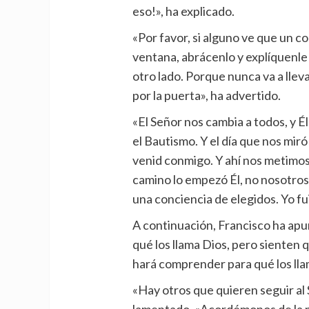
eso!», ha explicado.
«Por favor, si alguno ve que un 
ventana, abrácenlo y explíquenle 
otro lado. Porque nunca va a lle
por la puerta», ha advertido.
«El Señor nos cambia a todos, y É
el Bautismo. Y el día que nos miró
venid conmigo. Y ahí nos metimos
camino lo empezó Él, no nosotros»
una conciencia de elegidos. Yo fui
A continuación, Francisco ha ap
qué los llama Dios, pero sienten q
hará comprender para qué los lla
«Hay otros que quieren seguir al 
lamentado. «Acordémonos de la m