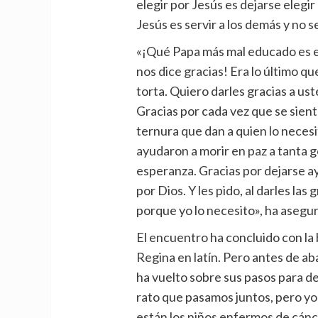
elegir por Jesús es dejarse elegir 
Jesús es servir a los demás y no 
«¡Qué Papa más mal educado es es
nos dice gracias! Era lo último que 
torta. Quiero darles gracias a ust
Gracias por cada vez que se sien
ternura que dan a quien lo necesi
ayudaron a morir en paz a tanta g
esperanza. Gracias por dejarse ay
por Dios. Y les pido, al darles las
porque yo lo necesito», ha asegu
El encuentro ha concluido con la 
Regina en latín. Pero antes de a
ha vuelto sobre sus pasos para de
rato que pasamos juntos, pero yo
están los niños enfermos de cáncer