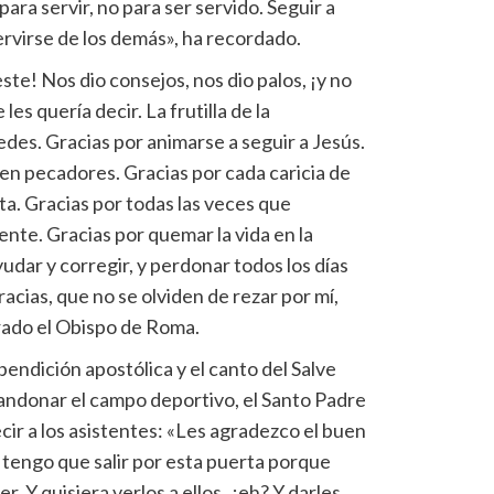
para servir, no para ser servido. Seguir a
servirse de los demás», ha recordado.
te! Nos dio consejos, nos dio palos, ¡y no
les quería decir. La frutilla de la
edes. Gracias por animarse a seguir a Jesús.
ten pecadores. Gracias por cada caricia de
ta. Gracias por todas las veces que
ente. Gracias por quemar la vida en la
udar y corregir, y perdonar todos los días
 gracias, que no se olviden de rezar por mí,
rado el Obispo de Roma.
bendición apostólica y el canto del Salve
bandonar el campo deportivo, el Santo Padre
cir a los asistentes: «Les agradezco el buen
 tengo que salir por esta puerta porque
. Y quisiera verlos a ellos, ¿eh? Y darles