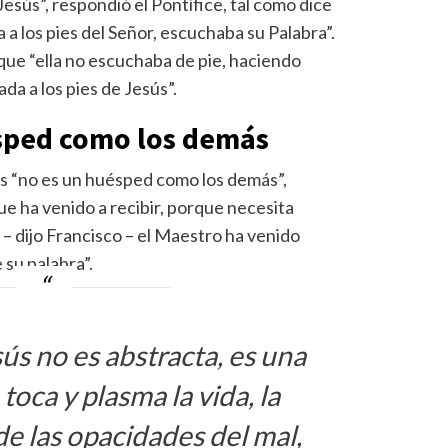
Jesús”, respondió el Pontífice, tal como dice
 a los pies del Señor, escuchaba su Palabra”.
ue “ella no escuchaba de pie, haciendo
da a los pies de Jesús”.
sped como los demás
s “no es un huésped como los demás”,
e ha venido a recibir, porque necesita
 – dijo Francisco – el Maestro ha venido
su palabra”.
sús no es abstracta, es una
oca y plasma la vida, la
 de las opacidades del mal,