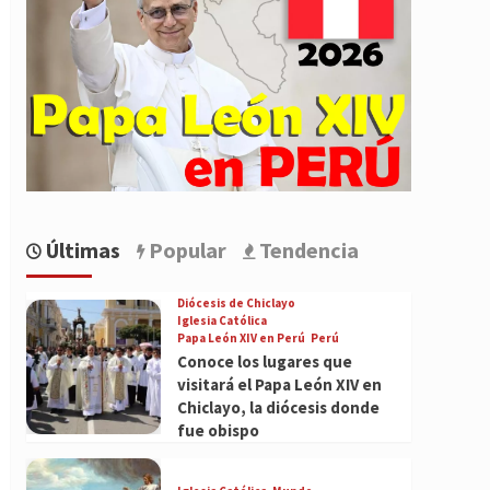
Últimas
Popular
Tendencia
Diócesis de Chiclayo
Iglesia Católica
Papa León XIV en Perú
Perú
Conoce los lugares que
visitará el Papa León XIV en
Chiclayo, la diócesis donde
fue obispo