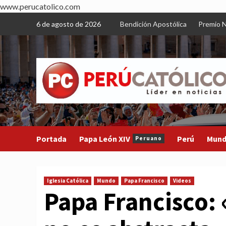
www.perucatolico.com
Skip
6 de agosto de 2026
Bendición Apostólica
Premio N
to
content
Portada
Papa León XIV
Perú
Mun
Peruano
Iglesia Católica
Mundo
Papa Francisco
Videos
Papa Francisco: 