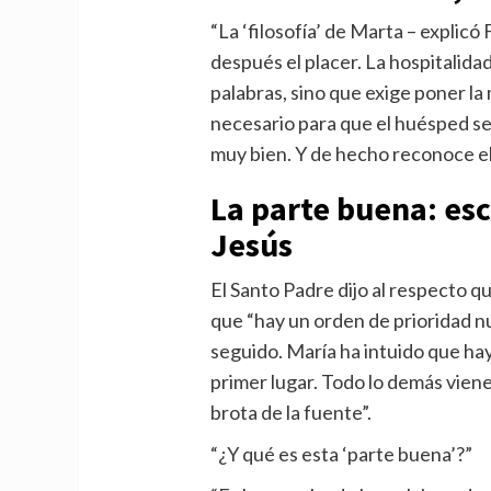
“La ‘filosofía’ de Marta – explicó
después el placer. La hospitalida
palabras, sino que exige poner la
necesario para que el huésped se 
muy bien. Y de hecho reconoce el
La parte buena: esc
Jesús
El Santo Padre dijo al respecto 
que “hay un orden de prioridad n
seguido. María ha intuido que hay
primer lugar. Todo lo demás vie
brota de la fuente”.
“¿Y qué es esta ‘parte buena’?”