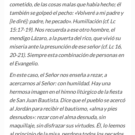
cometido, de las cosas malas que había hecho; él
también se golpeó el pecho: «Volveré a mi padre y
[le diré]: padre, he pecado». Humillación (cf. Lc
15:17-19). Nos recuerda a ese otro hombre, el
mendigo Lázaro, a la puerta del rico, que vivió su
miseria ante la presunción de ese señor (cf. Lc 16,
20-21). Siempre esta combinación de personas en
el Evangelio.
En este caso, el Señor nos enseña a rezar, a
acercarnos al Señor: con humildad. Hay una
hermosa imagen en el himno litúrgico de la fiesta
de San Juan Bautista. Dice que el pueblo se acercó
al Jordán para recibir el bautismo, «alma y pies
desnudos»: rezar con el alma desnuda, sin
maquillaje, sin disfrazar sus virtudes. Él, lo leemos
al principio de la misa, perdona todos los pecados,