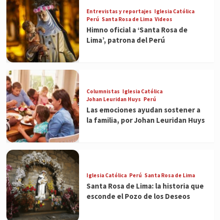
Entrevistas y reportajes
Iglesia Católica
Perú
Santa Rosa de Lima
Videos
Himno oficial a ‘Santa Rosa de
Lima’, patrona del Perú
Columnistas
Iglesia Católica
Johan Leuridan Huys
Perú
Las emociones ayudan sostener a
la familia, por Johan Leuridan Huys
Iglesia Católica
Perú
Santa Rosa de Lima
Santa Rosa de Lima: la historia que
esconde el Pozo de los Deseos