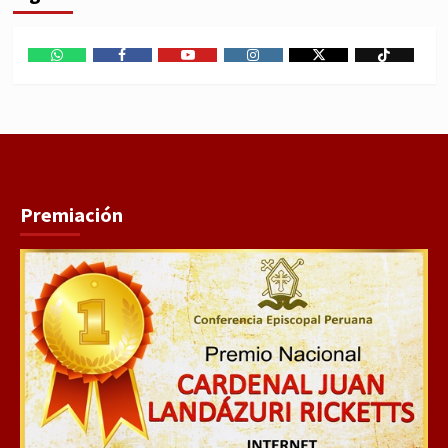
WhatsApp
Facebook
Youtube
Instagram
X
TikTok
Premiación