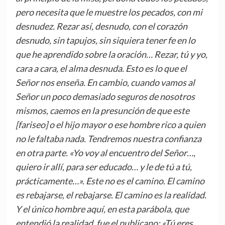
pero necesita que le muestre los pecados, con mi
desnudez. Rezar así, desnudo, con el corazón
desnudo, sin tapujos, sin siquiera tener fe en lo
que he aprendido sobre la oración… Rezar, tú y yo,
cara a cara, el alma desnuda. Esto es lo que el
Señor nos enseña. En cambio, cuando vamos al
Señor un poco demasiado seguros de nosotros
mismos, caemos en la presunción de que este
[fariseo] o el hijo mayor o ese hombre rico a quien
no le faltaba nada. Tendremos nuestra confianza
en otra parte. «Yo voy al encuentro del Señor…,
quiero ir allí, para ser educado… y le de tú a tú,
prácticamente…». Este no es el camino. El camino
es rebajarse, el rebajarse. El camino es la realidad.
Y el único hombre aquí, en esta parábola, que
entendió la realidad, fue el publicano: «Tú eres