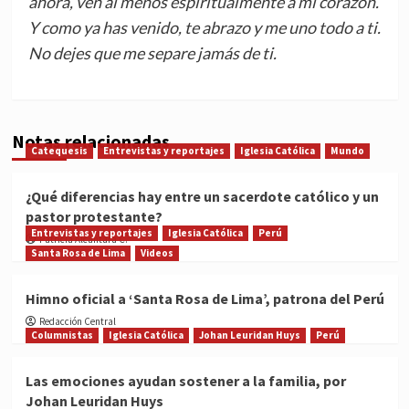
ahora, ven al menos espiritualmente a mi corazón.
Y como ya has venido, te abrazo y me uno todo a ti.
No dejes que me separe jamás de ti.
Notas relacionadas
Catequesis
Entrevistas y reportajes
Iglesia Católica
Mundo
¿Qué diferencias hay entre un sacerdote católico y un
pastor protestante?
Entrevistas y reportajes
Iglesia Católica
Perú
Patricia Alcántara C.
Santa Rosa de Lima
Videos
Himno oficial a ‘Santa Rosa de Lima’, patrona del Perú
Redacción Central
Columnistas
Iglesia Católica
Johan Leuridan Huys
Perú
Las emociones ayudan sostener a la familia, por
Johan Leuridan Huys