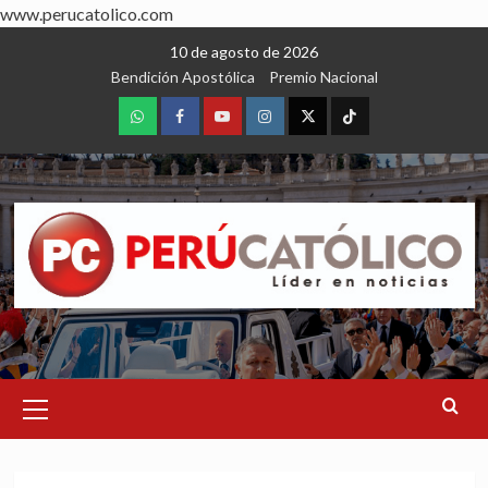
www.perucatolico.com
Skip
10 de agosto de 2026
to
Bendición Apostólica
Premio Nacional
content
WhatsApp
Facebook
Youtube
Instagram
X
TikTok
Primary
Menu