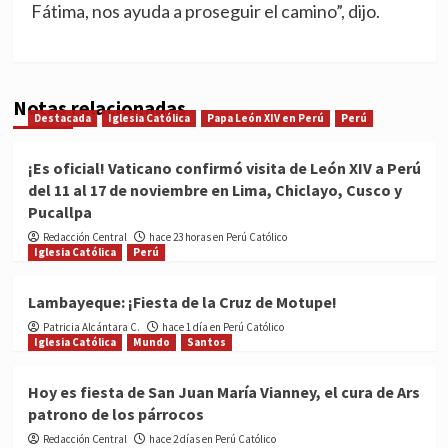
Fátima, nos ayuda a proseguir el camino”, dijo.
Notas relacionadas
Destacada
Iglesia Católica
Papa León XIV en Perú
Perú
¡Es oficial! Vaticano confirmó visita de León XIV a Perú
del 11 al 17 de noviembre en Lima, Chiclayo, Cusco y
Pucallpa
Redacción Central
hace 23 horas en Perú Católico
Iglesia Católica
Perú
Lambayeque: ¡Fiesta de la Cruz de Motupe!
Patricia Alcántara C.
hace 1 día en Perú Católico
Iglesia Católica
Mundo
Santos
Hoy es fiesta de San Juan María Vianney, el cura de Ars
patrono de los párrocos
Redacción Central
hace 2 días en Perú Católico