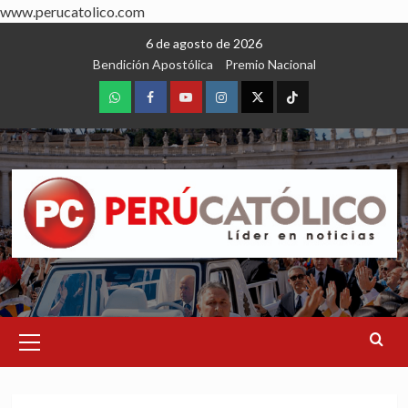
www.perucatolico.com
Skip
6 de agosto de 2026
to
Bendición Apostólica
Premio Nacional
content
WhatsApp
Facebook
Youtube
Instagram
X
TikTok
Primary
Menu