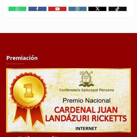
WhatsApp
Facebook
Youtube
Instagram
X
TikTok
Premiación