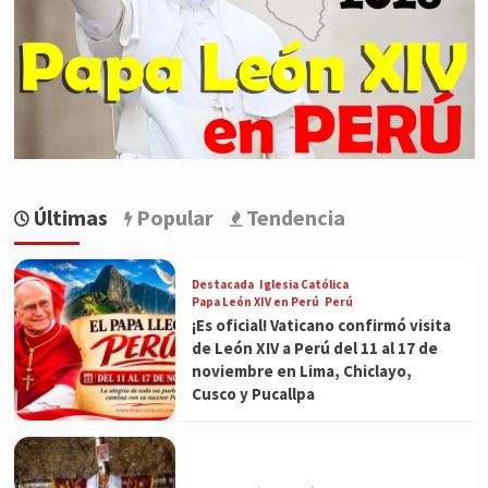
Últimas
Popular
Tendencia
Destacada
Iglesia Católica
Papa León XIV en Perú
Perú
¡Es oficial! Vaticano confirmó visita
de León XIV a Perú del 11 al 17 de
noviembre en Lima, Chiclayo,
Cusco y Pucallpa