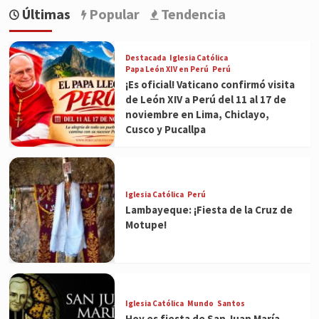
Últimas
Popular
Tendencia
Destacada
Iglesia Católica
Papa León XIV en Perú
Perú
¡Es oficial! Vaticano confirmó visita
de León XIV a Perú del 11 al 17 de
noviembre en Lima, Chiclayo,
Cusco y Pucallpa
Iglesia Católica
Perú
Lambayeque: ¡Fiesta de la Cruz de
Motupe!
Iglesia Católica
Mundo
Santos
Hoy es fiesta de San Juan María