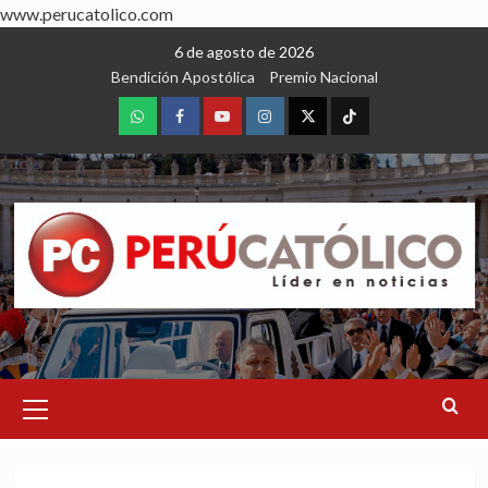
www.perucatolico.com
Skip
6 de agosto de 2026
to
Bendición Apostólica
Premio Nacional
content
WhatsApp
Facebook
Youtube
Instagram
X
TikTok
Primary
Menu