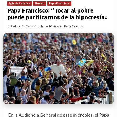
Iglesia Católica
Mundo
Papa Francisco
Papa Francisco: “Tocar al pobre
puede purificarnos de la hipocresía»
Redacción Central
hace 10 años en Perú Católico
En la Audiencia General de este miércoles, el Papa