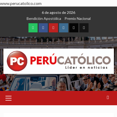
www.perucatolico.com
Skip
6 de agosto de 2026
to
Bendición Apostólica
Premio Nacional
content
WhatsApp
Facebook
Youtube
Instagram
X
TikTok
Primary
Menu