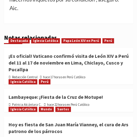
Aic.
Notas relacionadas
Destacada
Iglesia Católica
Papa León XIV en Perú
Perú
¡Es oficial! Vaticano confirmó visita de León XIV a Perú
del 11 al 17 de noviembre en Lima, Chiclayo, Cusco y
Pucallpa
Redacción Central
hace 17 horas en Perú Católico
Iglesia Católica
Perú
Lambayeque: ¡Fiesta de la Cruz de Motupe!
Patricia Alcántara C.
hace 22 horas en Perú Católico
Iglesia Católica
Mundo
Santos
Hoy es fiesta de San Juan María Vianney, el cura de Ars
patrono de los párrocos