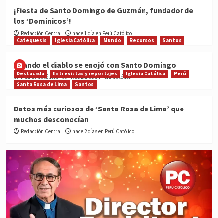
¡Fiesta de Santo Domingo de Guzmán, fundador de
los ‘Dominicos’!
Redacción Central
hace 1 día en Perú Católico
Catequesis
Iglesia Católica
Mundo
Recursos
Santos
Cuando el diablo se enojó con Santo Domingo
Destacada
Entrevistas y reportajes
Iglesia Católica
Perú
Medios Católicos
hace 2 días en Perú Católico
Santa Rosa de Lima
Santos
Datos más curiosos de ‘Santa Rosa de Lima’ que
muchos desconocían
Redacción Central
hace 2 días en Perú Católico