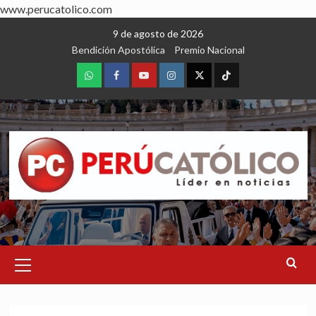
www.perucatolico.com
Skip
9 de agosto de 2026
to
Bendición Apostólica
Premio Nacional
content
WhatsApp
Facebook
Youtube
Instagram
X
TikTok
Primary
Menu