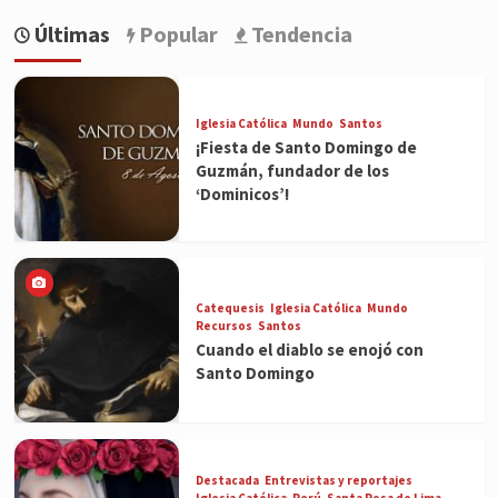
Últimas
Popular
Tendencia
Iglesia Católica
Mundo
Santos
¡Fiesta de Santo Domingo de
Guzmán, fundador de los
‘Dominicos’!
Catequesis
Iglesia Católica
Mundo
Recursos
Santos
Cuando el diablo se enojó con
Santo Domingo
Destacada
Entrevistas y reportajes
Iglesia Católica
Perú
Santa Rosa de Lima