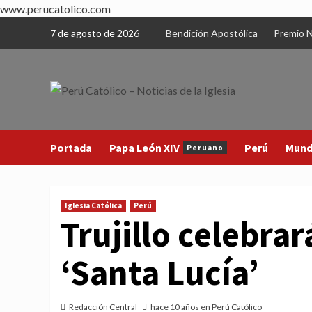
www.perucatolico.com
Skip
7 de agosto de 2026
Bendición Apostólica
Premio N
to
content
Portada
Papa León XIV
Perú
Mun
Peruano
Iglesia Católica
Perú
Trujillo celebrar
‘Santa Lucía’
Redacción Central
hace 10 años en Perú Católico