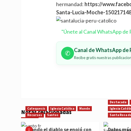
hermandad:
https://www.faceb
Santa-Lucia-Moche-15021714
"Únete al Canal WhatsApp de P
Canal de WhatsApp de P
✆
Recibe gratis nuestras publicaci
Destacada
Catequesis
Iglesia Católica
Mundo
Iglesia Católi
Notas relacionadas
Recursos
Santos
Santa Rosa d
Cuando el diablo se enojó con
Datos más