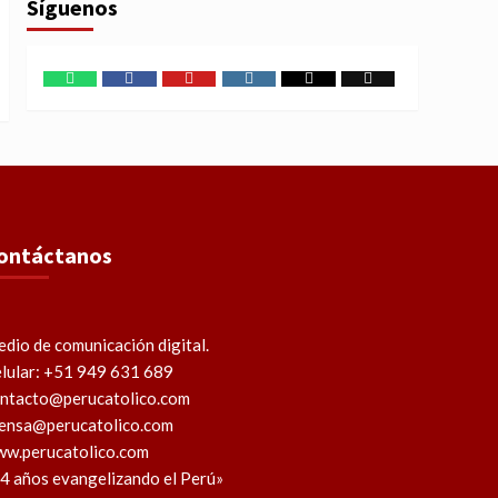
Síguenos
WhatsApp
Facebook
Youtube
Instagram
X
TikTok
ontáctanos
dio de comunicación digital.
lular: +51 949 631 689
ntacto@perucatolico.com
ensa@perucatolico.com
w.perucatolico.com
4 años evangelizando el Perú»