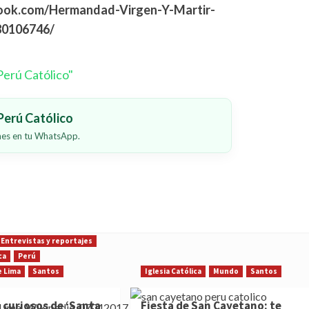
ook.com/Hermandad-Virgen-Y-Martir-
80106746/
erú Católico"
erú Católico
ones en tu WhatsApp.
Entrevistas y reportajes
ca
Perú
e Lima
Santos
Iglesia Católica
Mundo
Santos
 curiosos de ‘Santa
Fiesta de San Cayetano: te