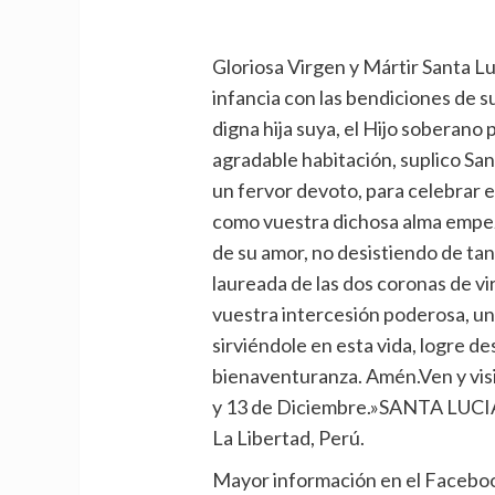
Gloriosa Virgen y Mártir Santa Lu
infancia con las bendiciones de s
digna hija suya, el Hijo soberano 
agradable habitación, suplico San
un fervor devoto, para celebrar 
como vuestra d
ichosa alma empez
de su amor, no desistiendo de ta
laureada de las dos coronas de vi
vuestra intercesión poderosa, u
sirviéndole en esta vida, logre de
bienaventuranza. Amén.
Ven y vis
y 13 de Diciembre.»SANTA LU
La Libertad, Perú
.
Mayor información en el Faceboo