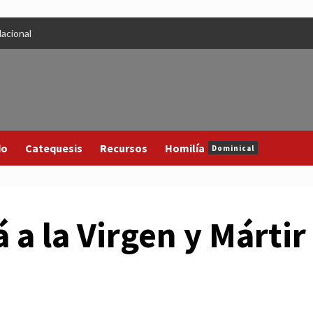
acional
do
Catequesis
Recursos
Homilía
Dominical
á a la Virgen y Mártir