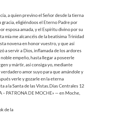
cía, a quien previno el Señor desde la tierna
u gracia, eligiéndoos el Eterno Padre por
por esposa amada, y el Espíritu divino por su
ta mía me alcancéis de la beatísima Trinidad
esta novena en honor vuestro, y que así
ó a servir a Dios, inflamada de los ardores
n noble empeño, hasta llegar a poseerle
rgen y mártir, así consiga yo, mediante
n verdadero amor suyo para que amándole y
spués verle y gozarle en la eterna
ita a la Santa de las Vistas.Días Centrales 12
CIA – PATRONA DE MOCHE»
— en
Moche,
k de la