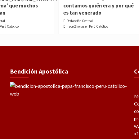
ima’ que muchos
contamos quién era y por qué
ían
es tan venerado
tral
Redacción Central
 Perú Católico
hace 2 horas en Perú Católico
Bendición Apostólica
C
Me
Ce
co
pr
ww
«1