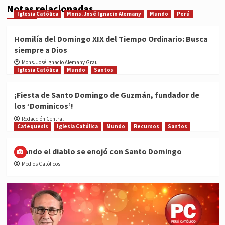
Notas relacionadas
Iglesia Católica
Mons. José Ignacio Alemany
Mundo
Perú
Homilía del Domingo XIX del Tiempo Ordinario: Busca
siempre a Dios
Mons. José Ignacio Alemany Grau
Iglesia Católica
Mundo
Santos
¡Fiesta de Santo Domingo de Guzmán, fundador de
los ‘Dominicos’!
Redacción Central
Catequesis
Iglesia Católica
Mundo
Recursos
Santos
Cuando el diablo se enojó con Santo Domingo
Medios Católicos