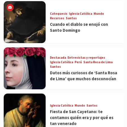
Catequesis
Iglesia Católica
Mundo
Recursos
Santos
Cuando el diablo se enojó con
Santo Domingo
Destacada
Entrevistas y reportajes
Iglesia Católica
Perú
Santa Rosa de Lima
Santos
Datos más curiosos de ‘Santa Rosa
de Lima’ que muchos desconocían
Iglesia Católica
Mundo
Santos
Fiesta de San Cayetano: te
contamos quién era y por qué es
tan venerado