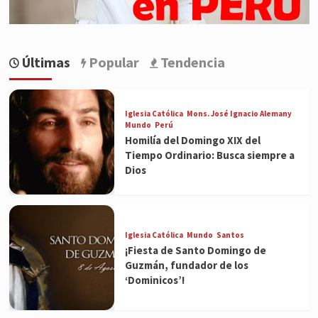
Últimas
Popular
Tendencia
Iglesia Católica
Mons. José Ignacio Alemany
Mundo
Perú
Homilía del Domingo XIX del
Tiempo Ordinario: Busca siempre a
Dios
Iglesia Católica
Mundo
Santos
¡Fiesta de Santo Domingo de
Guzmán, fundador de los
‘Dominicos’!