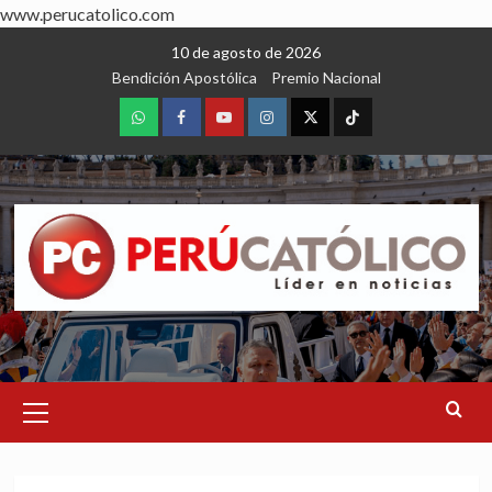
www.perucatolico.com
Skip
10 de agosto de 2026
to
Bendición Apostólica
Premio Nacional
content
WhatsApp
Facebook
Youtube
Instagram
X
TikTok
Primary
Menu