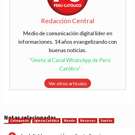
Redacción Central
Medio de comunicación digital líder en
informaciones. 14 años evangelizando con
buenas noticias.
"Únete al Canal WhatsApp de Perú
Católico"
Ver otros artículos
Notas relacionadas
Catequesis
Iglesia Católica
Mundo
Recursos
Santos