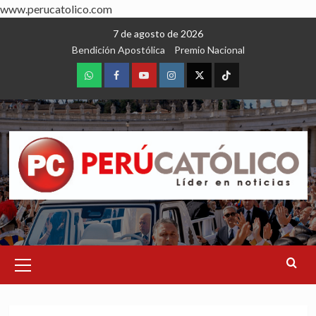
www.perucatolico.com
Skip
7 de agosto de 2026
to
Bendición Apostólica
Premio Nacional
content
WhatsApp
Facebook
Youtube
Instagram
X
TikTok
Primary
Menu