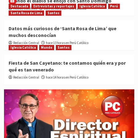
Cuando el diablo se enojó con Santo Domingo
Destacada
Entrevistas y reportajes
Iglesia Católica
Perú
Medios Católicos
hace 13 horas en Perú Católico
Santa Rosa de Lima
Santos
Datos más curiosos de ‘Santa Rosa de Lima’ que
muchos desconocían
Redacción Central
hace 13 horas en Perú Católico
Iglesia Católica
Mundo
Santos
Fiesta de San Cayetano: te contamos quién era y por
qué es tan venerado
Redacción Central
hace 14 horas en Perú Católico