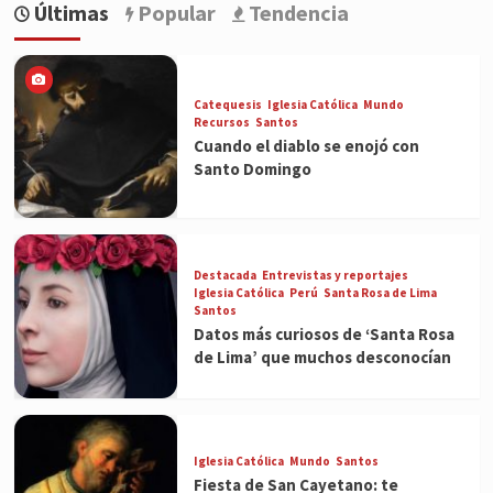
Últimas
Popular
Tendencia
Catequesis
Iglesia Católica
Mundo
Recursos
Santos
Cuando el diablo se enojó con
Santo Domingo
Destacada
Entrevistas y reportajes
Iglesia Católica
Perú
Santa Rosa de Lima
Santos
Datos más curiosos de ‘Santa Rosa
de Lima’ que muchos desconocían
Iglesia Católica
Mundo
Santos
Fiesta de San Cayetano: te