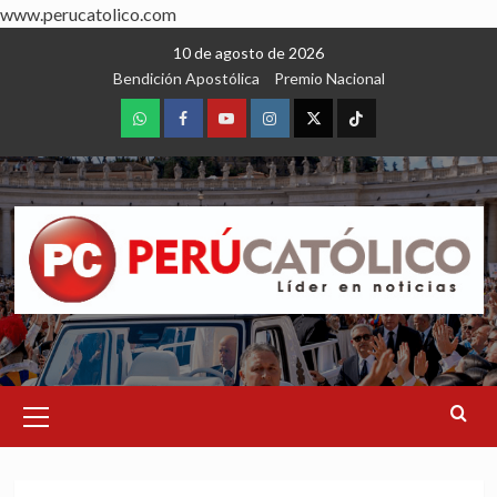
www.perucatolico.com
Skip
10 de agosto de 2026
to
Bendición Apostólica
Premio Nacional
content
WhatsApp
Facebook
Youtube
Instagram
X
TikTok
Primary
Menu