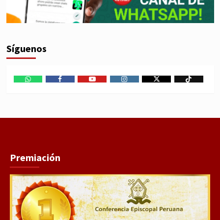
Síguenos
WhatsApp
Facebook
Youtube
Instagram
X
TikTok
Premiación