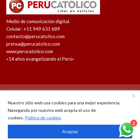
Medio de comunicación digital.
Celular: +51 949 631 689
contacto@perucatolico.com
prensa@perucatolico.com
www.perucatolico.com
«14 años evangelizando el Perú»
Política de cookies
Política de privacidad
Nuestro sitio web usa cookies para una mejor experiencia.
Navegando por nuestra web acepta el uso de
WhatsApp
Facebook
Youtube
Instagram
X
TikTok
cookies.
Política de cookies
2
© Derechos reservados 2026 – Perú Católico | 14 años
Aceptar
evangelizando el Perú