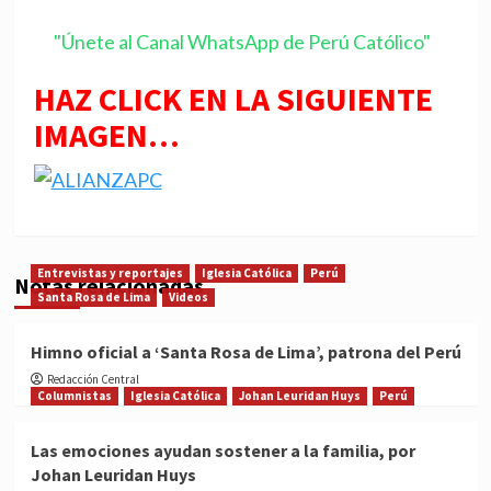
"Únete al Canal WhatsApp de Perú Católico"
HAZ CLICK EN LA SIGUIENTE
IMAGEN…
Entrevistas y reportajes
Iglesia Católica
Perú
Notas relacionadas
Santa Rosa de Lima
Videos
Himno oficial a ‘Santa Rosa de Lima’, patrona del Perú
Redacción Central
Columnistas
Iglesia Católica
Johan Leuridan Huys
Perú
Las emociones ayudan sostener a la familia, por
Johan Leuridan Huys