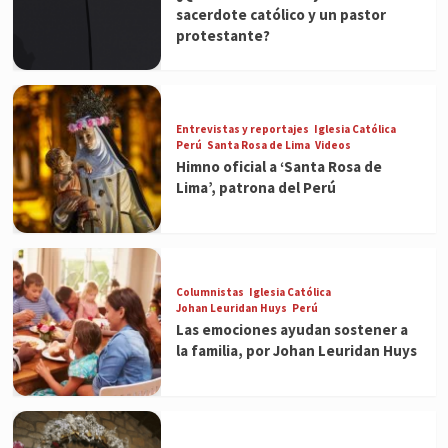
sacerdote católico y un pastor
protestante?
Entrevistas y reportajes
Iglesia Católica
Perú
Santa Rosa de Lima
Videos
Himno oficial a ‘Santa Rosa de
Lima’, patrona del Perú
Columnistas
Iglesia Católica
Johan Leuridan Huys
Perú
Las emociones ayudan sostener a
la familia, por Johan Leuridan Huys