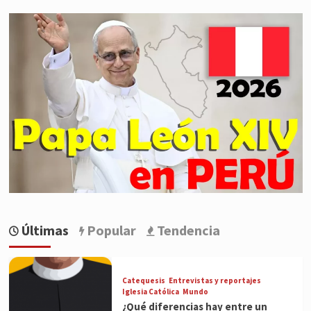
Últimas
Popular
Tendencia
Catequesis
Entrevistas y reportajes
Iglesia Católica
Mundo
¿Qué diferencias hay entre un