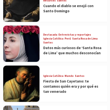
Recursos
Santos
Cuando el diablo se enojó con
Santo Domingo
Destacada
Entrevistas y reportajes
Iglesia Católica
Perú
Santa Rosa de Lima
Santos
Datos más curiosos de ‘Santa Rosa
de Lima’ que muchos desconocían
Iglesia Católica
Mundo
Santos
Fiesta de San Cayetano: te
contamos quién era y por qué es
tan venerado