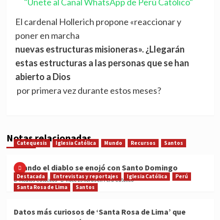
"Únete al Canal WhatsApp de Perú Católico"
El cardenal Hollerich propone «reaccionar y
poner en marcha
nuevas estructuras misioneras». ¿Llegarán
estas estructuras a las personas que se han
abierto a Dios
por primera vez durante estos meses?
Notas relacionadas
Catequesis
Iglesia Católica
Mundo
Recursos
Santos
Cuando el diablo se enojó con Santo Domingo
Destacada
Entrevistas y reportajes
Iglesia Católica
Perú
Medios Católicos
hace 15 horas en Perú Católico
Santa Rosa de Lima
Santos
Datos más curiosos de ‘Santa Rosa de Lima’ que