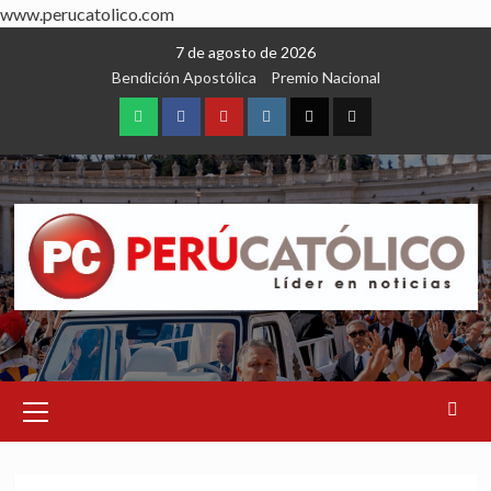
www.perucatolico.com
Skip
7 de agosto de 2026
to
Bendición Apostólica
Premio Nacional
content
WhatsApp
Facebook
Youtube
Instagram
X
TikTok
Primary
Menu