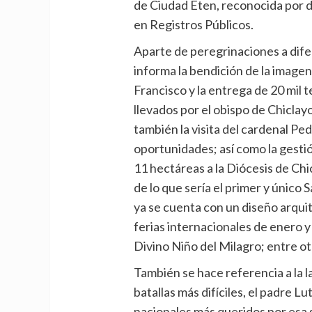
de Ciudad Eten, reconocida por de
en Registros Públicos.
Aparte de peregrinaciones a dife
informa la bendición de la imagen
Francisco y la entrega de 20 mil t
llevados por el obispo de Chicla
también la visita del cardenal Pe
oportunidades; así como la gestió
11 hectáreas a la Diócesis de Chi
de lo que sería el primer y único 
ya se cuenta con un diseño arquit
ferias internacionales de enero y
Divino Niño del Milagro; entre o
También se hace referencia a la l
batallas más difíciles, el padre L
nacionales más queridos por esa s