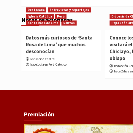
Destacada
Entrevistas y reportajes
Iglesia Católica
Perú
Diócesis de C
Notas relacionadas
Santa Rosa de Lima
Santos
Papa León XIV
Datos más curiosos de ‘Santa
Conoce lo
Rosa de Lima’ que muchos
visitará e
desconocían
Chiclayo, 
obispo
Redacción Central
hace 1 día en Perú Católico
Redacción Ce
hace 2 días en
Premiación