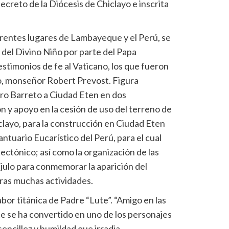
creto de la Diócesis de Chiclayo e inscrita
rentes lugares de Lambayeque y el Perú, se
 del Divino Niño por parte del Papa
estimonios de fe al Vaticano, los que fueron
yo, monseñor Robert Prevost. Figura
dro Barreto a Ciudad Eten en dos
n y apoyo en la cesión de uso del terreno de
clayo, para la construcción en Ciudad Eten
Santuario Eucarístico del Perú, para el cual
ectónico; así como la organización de las
 julo para conmemorar la aparición del
tras muchas actividades.
abor titánica de Padre “Lute”. “Amigo en las
ute se ha convertido en uno de los personajes
encillez y humildad que irradia