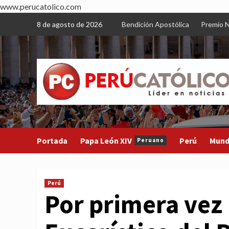
www.perucatolico.com
Skip
8 de agosto de 2026
Bendición Apostólica
Premio N
to
content
Portada
Papa León XIV
Perú
Mun
Peruano
Perú
Por primera vez