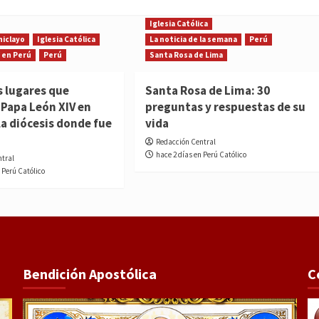
Iglesia Católica
hiclayo
Iglesia Católica
La noticia de la semana
Perú
 en Perú
Perú
Santa Rosa de Lima
s lugares que
Santa Rosa de Lima: 30
l Papa León XIV en
preguntas y respuestas de su
la diócesis donde fue
vida
Redacción Central
hace 2 días en Perú Católico
ntral
 Perú Católico
Bendición Apostólica
C