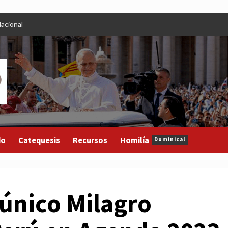
acional
do
Catequesis
Recursos
Homilía
Dominical
 único Milagro