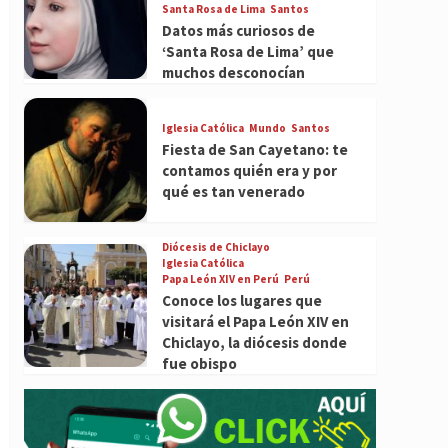
Santa Rosa de Lima
Santos
Datos más curiosos de
‘Santa Rosa de Lima’ que
muchos desconocían
Iglesia Católica
Mundo
Santos
Fiesta de San Cayetano: te
contamos quién era y por
qué es tan venerado
Diócesis de Chiclayo
Iglesia Católica
Papa León XIV en Perú
Perú
Conoce los lugares que
visitará el Papa León XIV en
Chiclayo, la diócesis donde
fue obispo