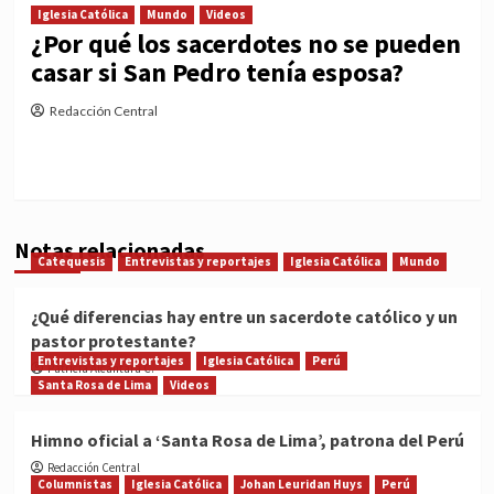
Iglesia Católica
Mundo
Videos
¿Por qué los sacerdotes no se pueden
casar si San Pedro tenía esposa?
Redacción Central
Notas relacionadas
Catequesis
Entrevistas y reportajes
Iglesia Católica
Mundo
¿Qué diferencias hay entre un sacerdote católico y un
pastor protestante?
Entrevistas y reportajes
Iglesia Católica
Perú
Patricia Alcántara C.
Santa Rosa de Lima
Videos
Himno oficial a ‘Santa Rosa de Lima’, patrona del Perú
Redacción Central
Columnistas
Iglesia Católica
Johan Leuridan Huys
Perú