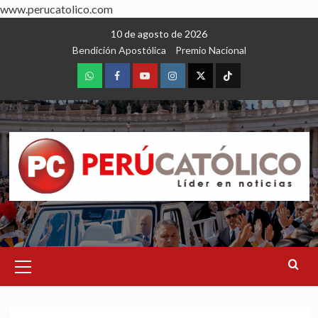
www.perucatolico.com
Skip
10 de agosto de 2026
to
Bendición Apostólica
Premio Nacional
content
WhatsApp
Facebook
Youtube
Instagram
X
TikTok
Primary
Menu