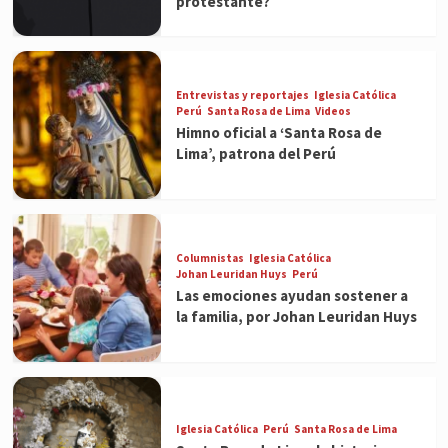
protestante?
Entrevistas y reportajes
Iglesia Católica
Perú
Santa Rosa de Lima
Videos
Himno oficial a ‘Santa Rosa de
Lima’, patrona del Perú
Columnistas
Iglesia Católica
Johan Leuridan Huys
Perú
Las emociones ayudan sostener a
la familia, por Johan Leuridan Huys
Iglesia Católica
Perú
Santa Rosa de Lima