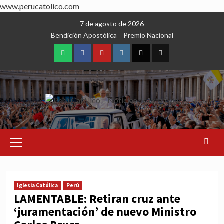
www.perucatolico.com
Skip
7 de agosto de 2026
to
Bendición Apostólica
Premio Nacional
content
WhatsApp
Facebook
Youtube
Instagram
X
TikTok
Primary
Menu
Iglesia Católica
Perú
LAMENTABLE: Retiran cruz ante
‘juramentación’ de nuevo Ministro