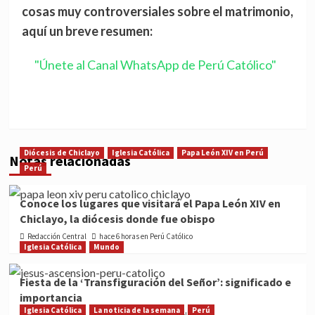
cosas muy controversiales sobre el matrimonio,
aquí un breve resumen:
"Únete al Canal WhatsApp de Perú Católico"
Diócesis de Chiclayo
Iglesia Católica
Papa León XIV en Perú
Notas relacionadas
Perú
Conoce los lugares que visitará el Papa León XIV en
Chiclayo, la diócesis donde fue obispo
Redacción Central
hace 6 horas en Perú Católico
Iglesia Católica
Mundo
Fiesta de la ‘Transfiguración del Señor’: significado e
importancia
Iglesia Católica
La noticia de la semana
Perú