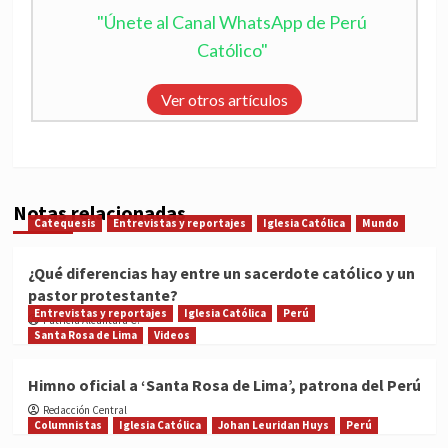
"Únete al Canal WhatsApp de Perú
Católico"
Ver otros artículos
Notas relacionadas
Catequesis
Entrevistas y reportajes
Iglesia Católica
Mundo
¿Qué diferencias hay entre un sacerdote católico y un
pastor protestante?
Entrevistas y reportajes
Iglesia Católica
Perú
Patricia Alcántara C.
Santa Rosa de Lima
Videos
Himno oficial a ‘Santa Rosa de Lima’, patrona del Perú
Redacción Central
Columnistas
Iglesia Católica
Johan Leuridan Huys
Perú