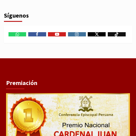
Síguenos
WhatsApp
Facebook
Youtube
Instagram
X
TikTok
Premiación