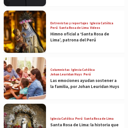
Entrevistas y reportajes
Iglesia Católica
Perú
Santa Rosa de Lima
Videos
Himno oficial a ‘Santa Rosa de
Lima’, patrona del Perú
Columnistas
Iglesia Católica
Johan Leuridan Huys
Perú
Las emociones ayudan sostener a
la familia, por Johan Leuridan Huys
Iglesia Católica
Perú
Santa Rosa de Lima
Santa Rosa de Lima: la historia que