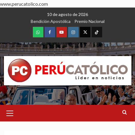
www.perucatolico.com
Skip
10 de agosto de 2026
to
Bendición Apostólica
Premio Nacional
content
WhatsApp
Facebook
Youtube
Instagram
X
TikTok
Primary
Menu