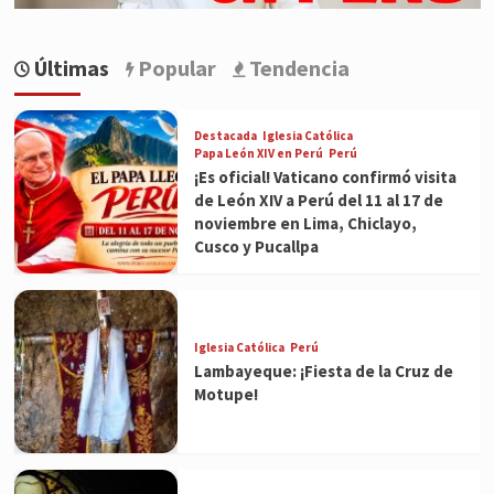
Últimas
Popular
Tendencia
Destacada
Iglesia Católica
Papa León XIV en Perú
Perú
¡Es oficial! Vaticano confirmó visita
de León XIV a Perú del 11 al 17 de
noviembre en Lima, Chiclayo,
Cusco y Pucallpa
Iglesia Católica
Perú
Lambayeque: ¡Fiesta de la Cruz de
Motupe!