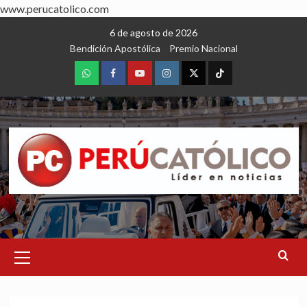
www.perucatolico.com
Skip
6 de agosto de 2026
to
Bendición Apostólica
Premio Nacional
content
WhatsApp
Facebook
Youtube
Instagram
X
TikTok
Primary
Menu