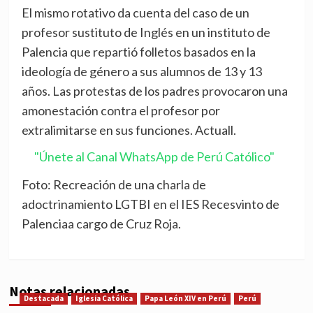
El mismo rotativo da cuenta del caso de un
profesor sustituto de Inglés en un instituto de
Palencia que repartió folletos basados en la
ideología de género a sus alumnos de 13 y 13
años. Las protestas de los padres provocaron una
amonestación contra el profesor por
extralimitarse en sus funciones. Actuall.
"Únete al Canal WhatsApp de Perú Católico"
Foto: Recreación de una charla de
adoctrinamiento LGTBI en el IES Recesvinto de
Palenciaa cargo de Cruz Roja.
Notas relacionadas
Destacada
Iglesia Católica
Papa León XIV en Perú
Perú