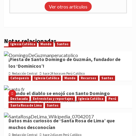
Ver otros artículos
Notas relacionadas
Iglesia Católica
Mundo
Santos
¡Fiesta de Santo Domingo de Guzmán, fundador de
los ‘Dominicos’!
Redacción Central
hace 24 horas en Perú Católico
Catequesis
Iglesia Católica
Mundo
Recursos
Santos
Cuando el diablo se enojó con Santo Domingo
Destacada
Entrevistas y reportajes
Iglesia Católica
Perú
Medios Católicos
hace 2 días en Perú Católico
Santa Rosa de Lima
Santos
Datos más curiosos de ‘Santa Rosa de Lima’ que
muchos desconocían
Redacción Central
hace 2 días en Perú Católico