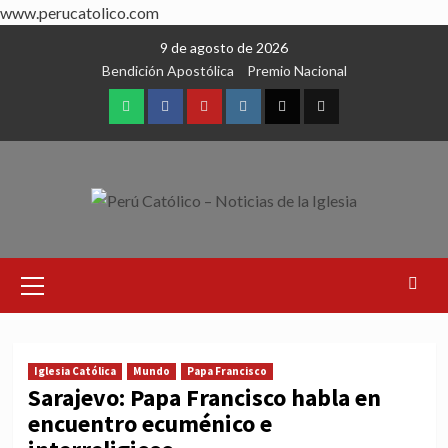
www.perucatolico.com
Skip
9 de agosto de 2026
to
Bendición Apostólica
Premio Nacional
content
WhatsApp
Facebook
Youtube
Instagram
X
TikTok
Primary
Menu
Iglesia Católica
Mundo
Papa Francisco
Sarajevo: Papa Francisco habla en
encuentro ecuménico e