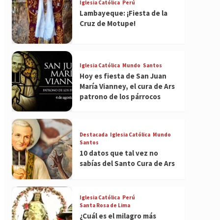
Iglesia Católica
Perú
Lambayeque: ¡Fiesta de la
Cruz de Motupe!
Iglesia Católica
Mundo
Santos
Hoy es fiesta de San Juan
María Vianney, el cura de Ars
patrono de los párrocos
Destacada
Iglesia Católica
Mundo
Santos
10 datos que tal vez no
sabías del Santo Cura de Ars
Iglesia Católica
Perú
Santa Rosa de Lima
¿Cuál es el milagro más