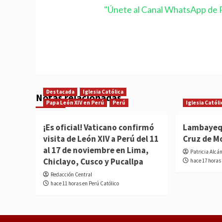
"Únete al Canal WhatsApp de P
Destacada
Iglesia Católica
Notas relacionadas
Papa León XIV en Perú
Perú
Iglesia Católi
¡Es oficial! Vaticano confirmó
Lambayequ
visita de León XIV a Perú del 11
Cruz de M
al 17 de noviembre en Lima,
Patricia Alcá
Chiclayo, Cusco y Pucallpa
hace 17 horas
Redacción Central
hace 11 horas en Perú Católico