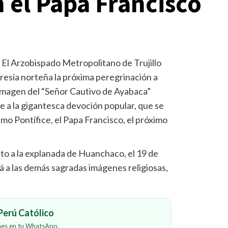
 el Papa Francisco
- El Arzobispado Metropolitano de Trujillo
gresía norteña la próxima peregrinación a
a imagen del “Señor Cautivo de Ayabaca”
e a la gigantesca devoción popular, que se
umo Pontífice, el Papa Francisco, el próximo
cto a la explanada de Huanchaco, el 19 de
rá a las demás sagradas imágenes religiosas,
erú Católico
ones en tu WhatsApp.