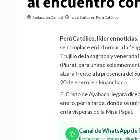
al encuentro con
Redacción Central
hace 9 años en Perú Católico
Perú Católico, líder en noticias
.
se complace en informar a la feli
Trujillo de la sagrada y venerad
(Piura), para unirse solemnement
alzará frente a la presencia del S
20 de enero, en Huanchaco.
El Cristo de Ayabaca llegará dire
enero, por la tarde, donde se uni
en la vísperas de la Misa Papal.
Canal de WhatsApp de P
✆
Recibe gratis nuestras publicaci