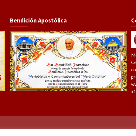
Bendición Apostólica
C
Me
Ce
co
pr
ww
«1