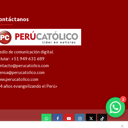
ontáctanos
dio de comunicación digital.
lular: +51 949 631 689
ntacto@perucatolico.com
ensa@perucatolico.com
w.perucatolico.com
4 años evangelizando el Perú»
2
WhatsApp
Facebook
Youtube
Instagram
X
TikTok