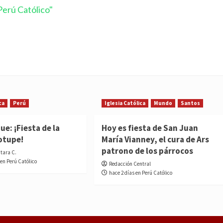
erú Católico"
ca
Perú
Iglesia Católica
Mundo
Santos
e: ¡Fiesta de la
Hoy es fiesta de San Juan
otupe!
María Vianney, el cura de Ars
patrono de los párrocos
ntara C.
 en Perú Católico
Redacción Central
hace 2 días en Perú Católico