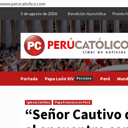
www.perucatolico.com
Skip
5 de agosto de 2026
Bendición Apostólica
Premio N
to
content
Portada
Papa León XIV
Perú
Mun
Peruano
Iglesia Católica
Papa Francisco en Perú
“Señor Cautivo 