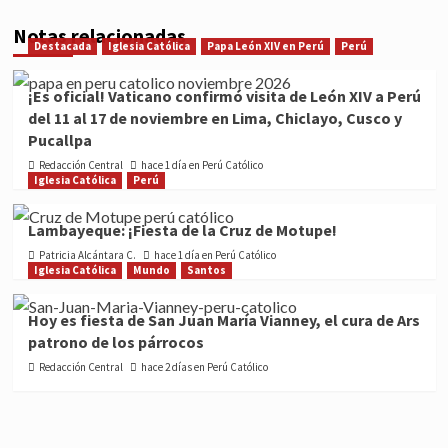
Notas relacionadas
Destacada
Iglesia Católica
Papa León XIV en Perú
Perú
¡Es oficial! Vaticano confirmó visita de León XIV a Perú
del 11 al 17 de noviembre en Lima, Chiclayo, Cusco y
Pucallpa
Redacción Central
hace 1 día en Perú Católico
Iglesia Católica
Perú
Lambayeque: ¡Fiesta de la Cruz de Motupe!
Patricia Alcántara C.
hace 1 día en Perú Católico
Iglesia Católica
Mundo
Santos
Hoy es fiesta de San Juan María Vianney, el cura de Ars
patrono de los párrocos
Redacción Central
hace 2 días en Perú Católico