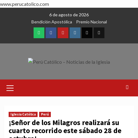
www.perucatolico.com
Skip
6 de agosto de 2026
to
Bendición Apostólica
Premio Nacional
content
WhatsApp
Facebook
Youtube
Instagram
X
TikTok
Primary
Menu
Iglesia Católica
Perú
¡Señor de los Milagros realizará su
cuarto recorrido este sábado 28 de