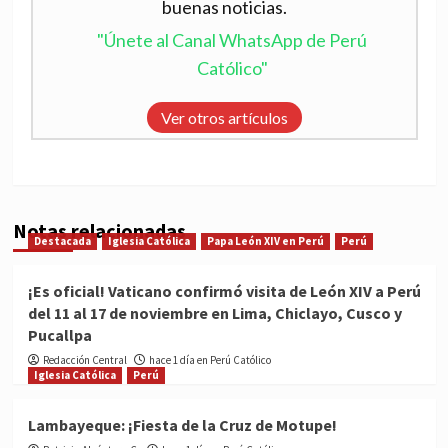
buenas noticias.
"Únete al Canal WhatsApp de Perú
Católico"
Ver otros artículos
Notas relacionadas
Destacada
Iglesia Católica
Papa León XIV en Perú
Perú
¡Es oficial! Vaticano confirmó visita de León XIV a Perú
del 11 al 17 de noviembre en Lima, Chiclayo, Cusco y
Pucallpa
Redacción Central
hace 1 día en Perú Católico
Iglesia Católica
Perú
Lambayeque: ¡Fiesta de la Cruz de Motupe!