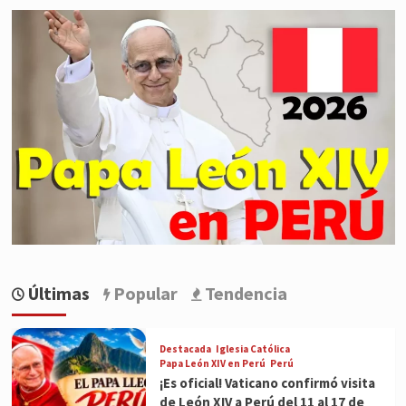
Últimas
Popular
Tendencia
Destacada
Iglesia Católica
Papa León XIV en Perú
Perú
¡Es oficial! Vaticano confirmó visita
de León XIV a Perú del 11 al 17 de