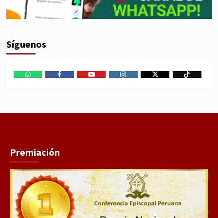
Síguenos
WhatsApp
Facebook
Youtube
Instagram
X
TikTok
Premiación