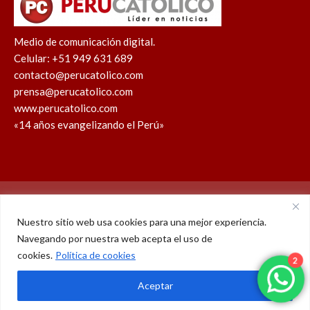
Medio de comunicación digital.
Celular: +51 949 631 689
contacto@perucatolico.com
prensa@perucatolico.com
www.perucatolico.com
«14 años evangelizando el Perú»
Política de cookies
Política de privacidad
Nuestro sitio web usa cookies para una mejor experiencia.
Navegando por nuestra web acepta el uso de
WhatsApp
Facebook
Youtube
Instagram
X
TikTok
cookies.
Política de cookies
2
© Derechos reservados 2026 – Perú Católico | 14 años
Aceptar
evangelizando el Perú