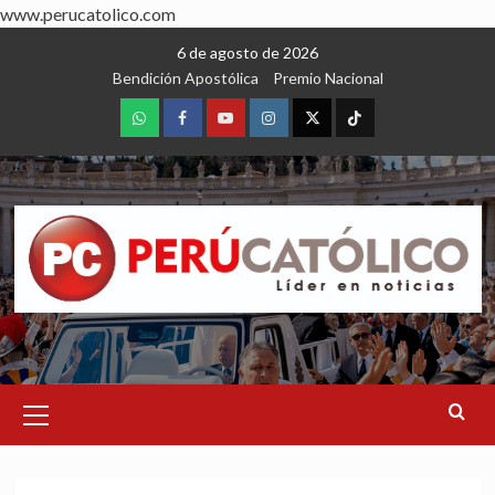
www.perucatolico.com
Skip
6 de agosto de 2026
to
Bendición Apostólica
Premio Nacional
content
WhatsApp
Facebook
Youtube
Instagram
X
TikTok
Primary
Menu