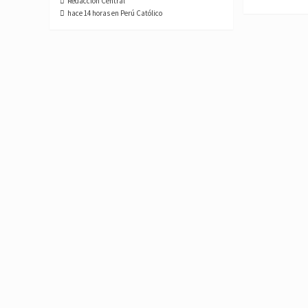
Redacción Central
hace 14 horas en Perú Católico