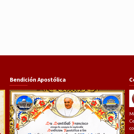
Bendición Apostólica
C
Me
Ce
co