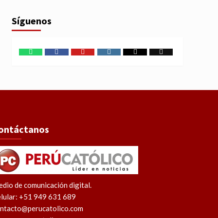
Síguenos
WhatsApp
Facebook
Youtube
Instagram
X
TikTok
ontáctanos
dio de comunicación digital.
lular: +51 949 631 689
ntacto@perucatolico.com