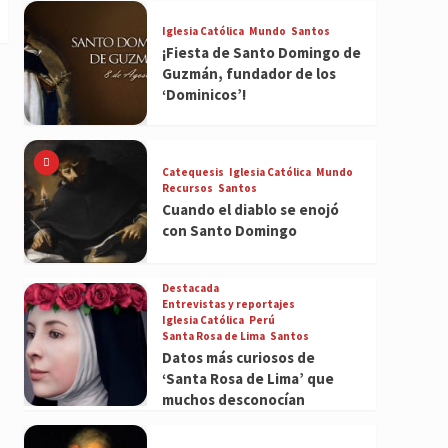
Iglesia Católica
Mundo
Santos
¡Fiesta de Santo Domingo de
Guzmán, fundador de los
‘Dominicos’!
Catequesis
Iglesia Católica
Mundo
Recursos
Santos
Cuando el diablo se enojó
con Santo Domingo
Destacada
Entrevistas y reportajes
Iglesia Católica
Perú
Santa Rosa de Lima
Santos
Datos más curiosos de
‘Santa Rosa de Lima’ que
muchos desconocían