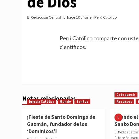
de Dios
Redacción Central
hace 10 años en Perú Católico
Perú Católico comparte con uste
científicos.
Catequesis
Notas relacionadas
Iglesia Católica
Mundo
Santos
Recursos
¡Fiesta de Santo Domingo de
Cuando el 
Guzmán, fundador de los
Santo Do
‘Dominicos’!
Medios Católic
hace 2 días en