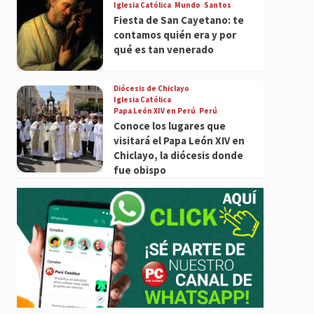
Iglesia Católica
Mundo
Santos
Fiesta de San Cayetano: te
contamos quién era y por
qué es tan venerado
Diócesis de Chiclayo
Iglesia Católica
Papa León XIV en Perú
Perú
Conoce los lugares que
visitará el Papa León XIV en
Chiclayo, la diócesis donde
fue obispo