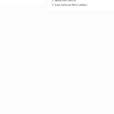
Redacción Central
hace 2 días en Perú Católico