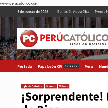
www.perucatolico.com
Skip
8 de agosto de 2026
Bendición Apostólica
Premio N
to
content
Portada
Papa León XIV
Perú
Mun
Peruano
Iglesia Católica
Mundo
Videos
¡Sorprendente! 