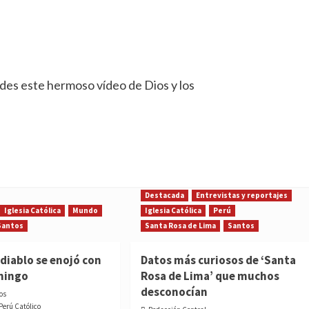
des este hermoso vídeo de Dios y los
Destacada
Entrevistas y reportajes
Iglesia Católica
Mundo
Iglesia Católica
Perú
Santos
Santa Rosa de Lima
Santos
diablo se enojó con
Datos más curiosos de ‘Santa
mingo
Rosa de Lima’ que muchos
desconocían
os
 Perú Católico