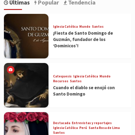
Últimas
Popular
Tendencia
Iglesia Católica
Mundo
Santos
¡Fiesta de Santo Domingo de
Guzmán, fundador de los
‘Dominicos’!
Catequesis
Iglesia Católica
Mundo
Recursos
Santos
Cuando el diablo se enojó con
Santo Domingo
Destacada
Entrevistas y reportajes
Iglesia Católica
Perú
Santa Rosa de Lima
Santos