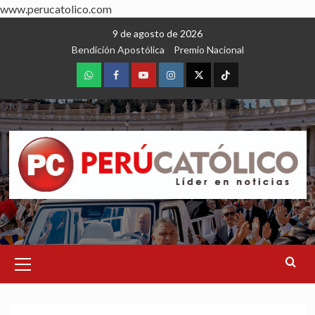
www.perucatolico.com
Skip
9 de agosto de 2026
to
Bendición Apostólica
Premio Nacional
content
WhatsApp
Facebook
Youtube
Instagram
X
TikTok
Primary
Menu