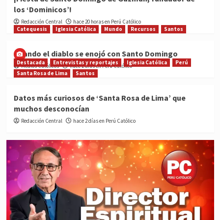
los ‘Dominicos’!
Redacción Central
hace 20 horas en Perú Católico
Catequesis
Iglesia Católica
Mundo
Recursos
Santos
Cuando el diablo se enojó con Santo Domingo
Destacada
Entrevistas y reportajes
Iglesia Católica
Perú
Medios Católicos
hace 2 días en Perú Católico
Santa Rosa de Lima
Santos
Datos más curiosos de ‘Santa Rosa de Lima’ que
muchos desconocían
Redacción Central
hace 2 días en Perú Católico