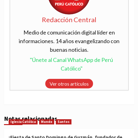
Redacción Central
Medio de comunicación digital líder en
informaciones. 14 años evangelizando con
buenas noticias.
"Únete al Canal WhatsApp de Perú
Católico"
Ver otros artículos
Notas relacionadas
Iglesia Católica
Mundo
Santos
¡Fiesta de Santo Domingo de Guzmán, fundador de