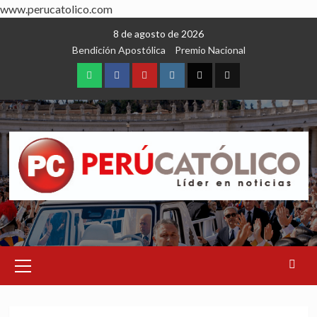
www.perucatolico.com
Skip
8 de agosto de 2026
to
Bendición Apostólica
Premio Nacional
content
WhatsApp
Facebook
Youtube
Instagram
X
TikTok
Primary
Menu