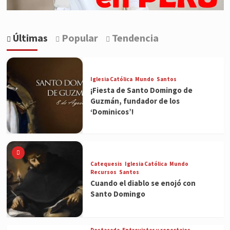
Últimas
Popular
Tendencia
Iglesia Católica
Mundo
Santos
¡Fiesta de Santo Domingo de
Guzmán, fundador de los
‘Dominicos’!
Catequesis
Iglesia Católica
Mundo
Recursos
Santos
Cuando el diablo se enojó con
Santo Domingo
Destacada
Entrevistas y reportajes