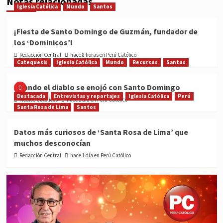
Notas relacionadas
Iglesia Católica
Mundo
Santos
¡Fiesta de Santo Domingo de Guzmán, fundador de
los ‘Dominicos’!
Redacción Central
hace 8 horas en Perú Católico
Catequesis
Iglesia Católica
Mundo
Recursos
Santos
Cuando el diablo se enojó con Santo Domingo
Destacada
Entrevistas y reportajes
Iglesia Católica
Perú
Medios Católicos
hace 1 día en Perú Católico
Santa Rosa de Lima
Santos
Datos más curiosos de ‘Santa Rosa de Lima’ que
muchos desconocían
Redacción Central
hace 1 día en Perú Católico