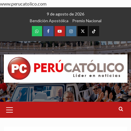
www.perucatolico.com
Skip
9 de agosto de 2026
to
Bendición Apostólica
Premio Nacional
content
WhatsApp
Facebook
Youtube
Instagram
X
TikTok
Primary
Menu