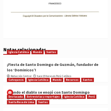
Notas relacionadas
Iglesia Católica
Mundo
Santos
¡Fiesta de Santo Domingo de Guzmán, fundador de
los ‘Dominicos’!
Redacción Central
hace 19 horas en Perú Católico
Catequesis
Iglesia Católica
Mundo
Recursos
Santos
Cuando el diablo se enojó con Santo Domingo
Destacada
Entrevistas y reportajes
Iglesia Católica
Perú
Medios Católicos
hace 2 días en Perú Católico
Santa Rosa de Lima
Santos