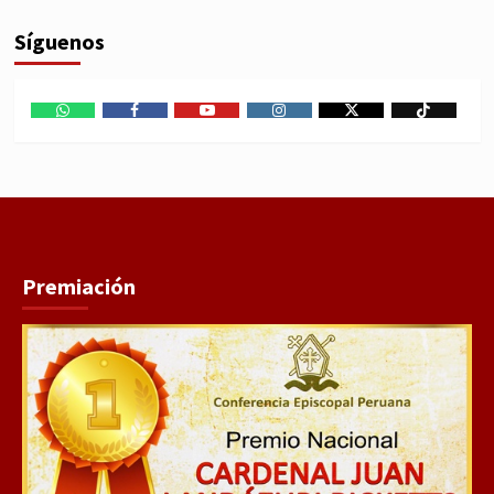
Síguenos
WhatsApp
Facebook
Youtube
Instagram
X
TikTok
Premiación