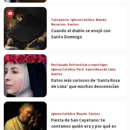
Catequesis
Iglesia Católica
Mundo
Recursos
Santos
Cuando el diablo se enojó con
Santo Domingo
Destacada
Entrevistas y reportajes
Iglesia Católica
Perú
Santa Rosa de Lima
Santos
Datos más curiosos de ‘Santa Rosa
de Lima’ que muchos desconocían
Iglesia Católica
Mundo
Santos
Fiesta de San Cayetano: te
contamos quién era y por qué es