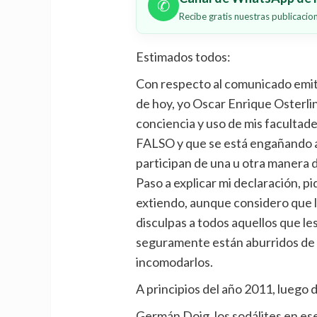
✆
Recibe gratis nuestras publicaci
Estimados todos:
Con respecto al comunicado emitid
de hoy, yo Oscar Enrique Osterli
conciencia y uso de mis facultad
FALSO y que se está engañando a l
participan de una u otra manera de
Paso a explicar mi declaración, p
extiendo, aunque considero que l
disculpas a todos aquellos que les
seguramente están aburridos de 
incomodarlos.
A principios del año 2011, luego d
Germán Doig, los sodálites en ese