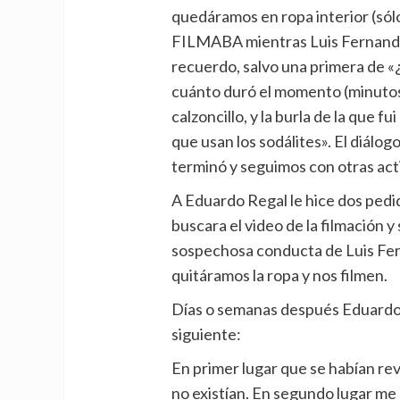
quedáramos en ropa interior (sól
FILMABA mientras Luis Fernando 
recuerdo, salvo una primera de 
cuánto duró el momento (minutos,
calzoncillo, y la burla de la que fu
que usan los sodálites». El diálog
terminó y seguimos con otras act
A Eduardo Regal le hice dos pedi
buscara el video de la filmación 
sospechosa conducta de Luis Fern
quitáramos la ropa y nos filmen.
Días o semanas después Eduardo
siguiente:
En primer lugar que se habían rev
no existían. En segundo lugar me 