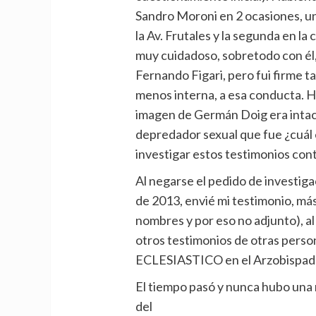
Sandro Moroni en 2 ocasiones, una
la Av. Frutales y la segunda en la
muy cuidadoso, sobretodo con él, 
Fernando Figari, pero fui firme ta
menos interna, a esa conducta. Has
imagen de Germán Doig era intac
depredador sexual que fue ¿cuál 
investigar estos testimonios con
Al negarse el pedido de investiga
de 2013, envié mi testimonio, má
nombres y por eso no adjunto), al 
otros testimonios de otras pers
ECLESIASTICO en el Arzobispado
El tiempo pasó y nunca hubo una
del