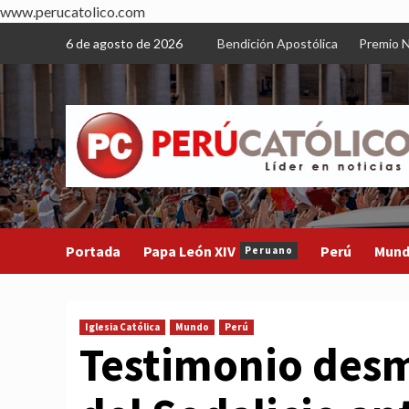
www.perucatolico.com
Skip
6 de agosto de 2026
Bendición Apostólica
Premio N
to
content
Portada
Papa León XIV
Perú
Mun
Peruano
Iglesia Católica
Mundo
Perú
Testimonio des