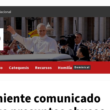
acional
do
Catequesis
Recursos
Homilía
Dominical
miente comunicado