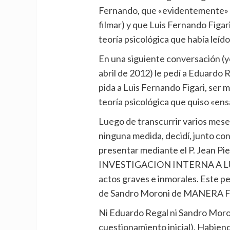
Fernando, que «evidentemente» e
filmar) y que Luis Fernando Fig
teoría psicológica que había leído
En una siguiente conversación (yo
abril de 2012) le pedí a Eduardo 
pida a Luis Fernando Figari, ser má
teoría psicológica que quiso «ens
Luego de transcurrir varios meses
ninguna medida, decidí, junto co
presentar mediante el P. Jean P
INVESTIGACION INTERNA A LUI
actos graves e inmorales. Este pe
de Sandro Moroni de MANERA 
Ni Eduardo Regal ni Sandro Moron
cuestionamiento inicial). Habiend