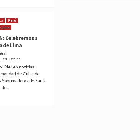
about
Congreso
t
eliminaría
órico!
ca
Perú
feriado
a
por
e Lima
Santa
N: Celebremos a
Rosa
a de Lima
de
sará
Lima
ntral
no
n Perú Católico
ano
, líder en noticias.-
rmandad de Culto de
ano
y Sahumadoras de Santa
 de...
t
TACIÓN:
bremos
a