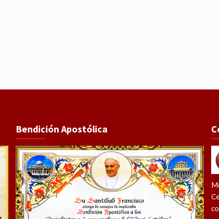
Bendición Apostólica
C
Me
Ce
co