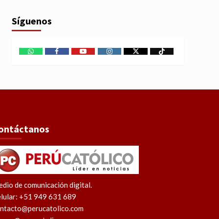
Síguenos
WhatsApp
Facebook
Youtube
Instagram
X
TikTok
ontáctanos
dio de comunicación digital.
lular: +51 949 631 689
ntacto@perucatolico.com