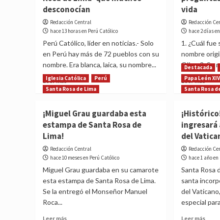
desconocían
vida
Redacción Central
Redacción Ce
hace 13 horas en Perú Católico
hace 2 días en
Perú Católico, líder en noticias.- Solo
1. ¿Cuál fue
en Perú hay más de 72 pueblos con su
nombre origi
nombre. Era blanca, laica, su nombre...
Oliva. 2. Su 
Destacada
Iglesia Católica
Perú
Papa León XI
Read
Read
Leer más
Leer más
more
more
Santa Rosa de Lima
Santa Rosa d
about
abou
Datos
Sant
¡Miguel Grau guardaba esta
¡Histórico
más
Rosa
estampa de Santa Rosa de
ingresará
curiosos
de
Lima!
del Vatica
de
Lima:
‘Santa
30
Redacción Central
Redacción Ce
Rosa
preg
hace 10 meses en Perú Católico
hace 1 año en
de
y
Miguel Grau guardaba en su camarote
Santa Rosa d
Lima’
resp
esta estampa de Santa Rosa de Lima.
santa incorp
que
de
Se la entregó el Monseñor Manuel
del Vaticano
muchos
su
desconocían
vida
Roca...
especial para
Read
Read
Leer más
Leer más