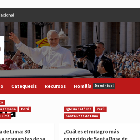
acional
do
Catequesis
Recursos
Homilía
Dominical
ca
ima
 la semana
Perú
Iglesia Católica
Perú
e Lima
Santa Rosa de Lima
a de Lima: 30
¿Cuál es el milagro más
 y respuestas de su
conocido de Santa Rosa de