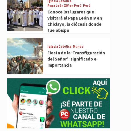
Iglesia Católica
Papa León XIV en Perú
Perú
Conoce los lugares que
visitará el Papa León XIV en
Chiclayo, la diócesis donde
fue obispo
Iglesia Católica
Mundo
Fiesta de la ‘Transfiguración
del Señor’: significado e
importancia