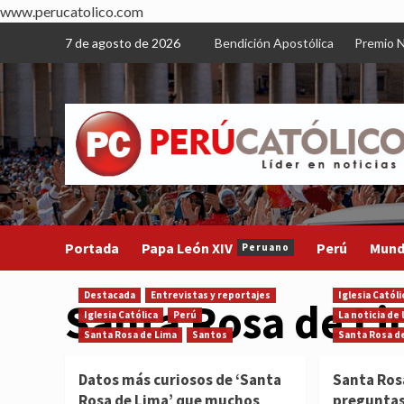
www.perucatolico.com
Skip
7 de agosto de 2026
Bendición Apostólica
Premio N
to
content
Portada
Papa León XIV
Perú
Mun
Peruano
Destacada
Entrevistas y reportajes
Iglesia Católi
Santa Rosa de L
Iglesia Católica
Perú
La noticia de
Santa Rosa de Lima
Santos
Santa Rosa d
Datos más curiosos de ‘Santa
Santa Ros
Rosa de Lima’ que muchos
preguntas