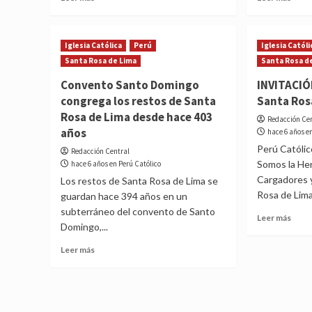
more
more
about
abou
¡Miguel
¡Hist
Iglesia Católica
Perú
Iglesia Católi
Grau
Sant
Santa Rosa de Lima
Santa Rosa d
guardaba
Rosa
esta
de
Convento Santo Domingo
INVITACIÓ
estampa
Lima
congrega los restos de Santa
Santa Ros
de
ingre
Rosa de Lima desde hace 403
Santa
al
Redacción Ce
Rosa
Cami
años
hace 6 años e
de
Mari
Perú Católico
Redacción Central
Lima!
del
Somos la He
hace 6 años en Perú Católico
Vatic
Cargadores 
Los restos de Santa Rosa de Lima se
Rosa de Lima
guardan hace 394 años en un
subterráneo del convento de Santo
Read
Leer más
Domingo,...
more
abou
Read
Leer más
INVI
more
Cele
about
a
Convento
Sant
Santo
Rosa