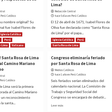
Lima?
ntral
Redacción Central
 Perú Católico
hace 5 días en Perú Católico
 su nombre original? Su
El 12 de abril de 1671, Isabel Flores de
nal fue Isabel Flores de
Oliva fue declarada como "Santa Rosa
mamá al ver su...
de Lima" por el papa...
Iglesia Católica
V
Perú
Iglesia Católica
Perú
Read
Leer más
more
e Lima
Vaticano
Santa Rosa de Lima
t
about
a
¿Cuál
! Santa Rosa de Lima
Congreso eliminaría feriado
es
 al Camino Mariano
por Santa Rosa de Lima
el
no
milagro
Medios Católicos
más
hace 1 año en Perú Católico
ntral
untas
conocido
 Perú Católico
Seis feriados serían eliminados del
de
calendario nacional. La Comisión de
e Lima será la primera
uestas
Santa
Trabajo y Seguridad Social del
orada al Camino Mariano
Rosa
Congreso se encargará de debatir...
, un reconocimiento
de
Lima?
 la santa...
Read
Leer más
more