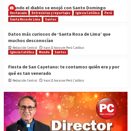
Cuando el diablo se enojó con Santo Domingo
Destacada
Entrevistas y reportajes
Iglesia Católica
Perú
Medios Católicos
hace 20 horas en Perú Católico
Santa Rosa de Lima
Santos
Datos más curiosos de ‘Santa Rosa de Lima’ que
muchos desconocían
Redacción Central
hace 21 horas en Perú Católico
Iglesia Católica
Mundo
Santos
Fiesta de San Cayetano: te contamos quién era y por
qué es tan venerado
Redacción Central
hace 21 horas en Perú Católico