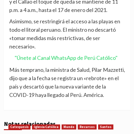
y el Callao el toque de queda se mantiene de 11
p.m. a 4 a.m., hasta el 17 de enero del 2021.
Asimismo, se restringirá el acceso a las playas en
todo el litoral peruano. El ministro no descartó
«tomar medidas más restrictivas, de ser
necesario».
"Únete al Canal WhatsApp de Perú Católico"
Más temprano, la ministra de Salud, Pilar Mazzetti,
dijo que a la fecha se registra un «rebrote» en el
país y descartó que la nueva variante de la
COVID-19 haya llegado al Perú. América.
Notas relacionadas
Catequesis
Iglesia Católica
Mundo
Recursos
Santos