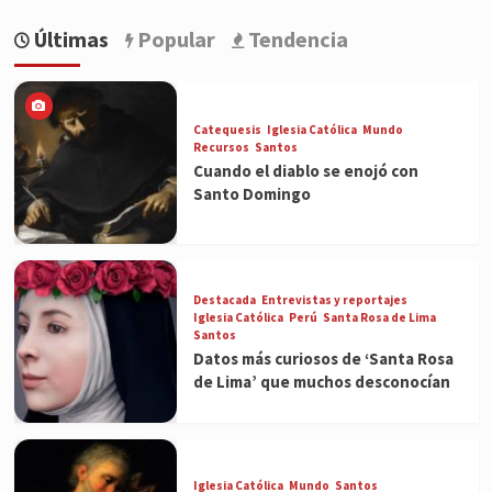
Últimas
Popular
Tendencia
Catequesis
Iglesia Católica
Mundo
Recursos
Santos
Cuando el diablo se enojó con
Santo Domingo
Destacada
Entrevistas y reportajes
Iglesia Católica
Perú
Santa Rosa de Lima
Santos
Datos más curiosos de ‘Santa Rosa
de Lima’ que muchos desconocían
Iglesia Católica
Mundo
Santos