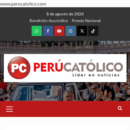
www.perucatolico.com
Skip
8 de agosto de 2026
to
Bendición Apostólica
Premio Nacional
content
WhatsApp
Facebook
Youtube
Instagram
X
TikTok
Primary
Menu