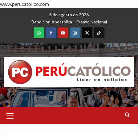
www.perucatolico.com
Skip
8 de agosto de 2026
to
Bendición Apostólica
Premio Nacional
content
WhatsApp
Facebook
Youtube
Instagram
X
TikTok
Primary
Menu