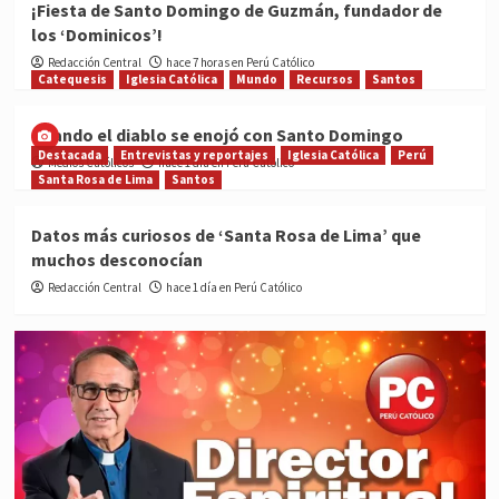
¡Fiesta de Santo Domingo de Guzmán, fundador de
los ‘Dominicos’!
Redacción Central
hace 7 horas en Perú Católico
Catequesis
Iglesia Católica
Mundo
Recursos
Santos
Cuando el diablo se enojó con Santo Domingo
Destacada
Entrevistas y reportajes
Iglesia Católica
Perú
Medios Católicos
hace 1 día en Perú Católico
Santa Rosa de Lima
Santos
Datos más curiosos de ‘Santa Rosa de Lima’ que
muchos desconocían
Redacción Central
hace 1 día en Perú Católico