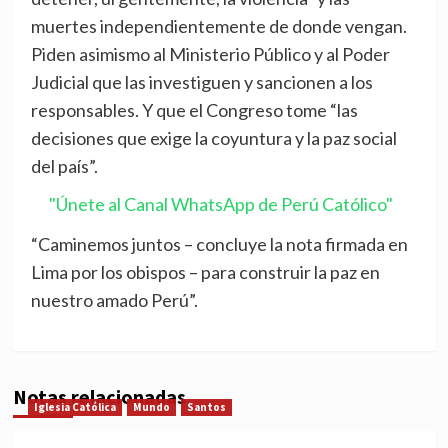
muertes independientemente de donde vengan.
Piden asimismo al Ministerio Público y al Poder
Judicial que las investiguen y sancionen a los
responsables. Y que el Congreso tome “las
decisiones que exige la coyuntura y la paz social
del país”.
"Únete al Canal WhatsApp de Perú Católico"
“Caminemos juntos – concluye la nota firmada en
Lima por los obispos – para construir la paz en
nuestro amado Perú”.
Notas relacionadas
Iglesia Católica
Mundo
Santos