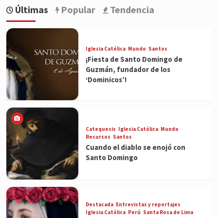
Últimas
Popular
Tendencia
Iglesia Católica
Mundo
Santos
¡Fiesta de Santo Domingo de
Guzmán, fundador de los
‘Dominicos’!
Catequesis
Iglesia Católica
Mundo
Recursos
Santos
Cuando el diablo se enojó con
Santo Domingo
Destacada
Entrevistas y reportajes
Iglesia Católica
Perú
Santa Rosa de Lima