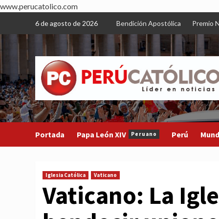
www.perucatolico.com
Skip
6 de agosto de 2026
Bendición Apostólica
Premio N
to
content
Portada
Papa León XIV
Perú
Mun
Peruano
Iglesia Católica
Vaticano
Vaticano: La Igl