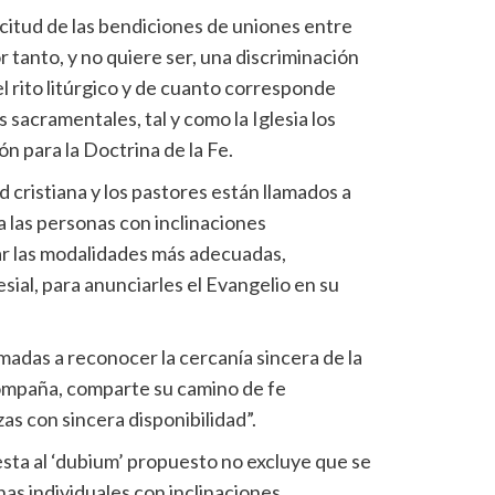
licitud de las bendiciones de uniones entre
 tanto, y no quiere ser, una discriminación
el rito litúrgico y de cuanto corresponde
 sacramentales, tal y como la Iglesia los
n para la Doctrina de la Fe.
 cristiana y los pastores están llamados a
a las personas con inclinaciones
r las modalidades más adecuadas,
ial, para anunciarles el Evangelio en su
amadas a reconocer la cercanía sincera de la
acompaña, comparte su camino de fe
as con sincera disponibilidad”.
esta al ‘dubium’ propuesto no excluye que se
as individuales con inclinaciones