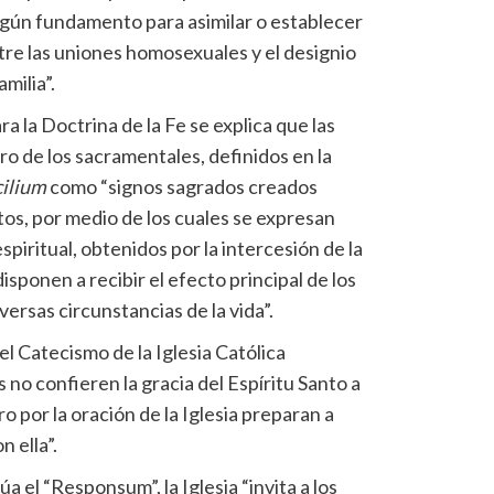
ingún fundamento para asimilar o establecer
ntre las uniones homosexuales y el designio
milia”.
a la Doctrina de la Fe se explica que las
o de los sacramentales, definidos en la
ilium
como “signos sagrados creados
os, por medio de los cuales se expresan
piritual, obtenidos por la intercesión de la
disponen a recibir el efecto principal de los
versas circunstancias de la vida”.
l Catecismo de la Iglesia Católica
 no confieren la gracia del Espíritu Santo a
o por la oración de la Iglesia preparan a
n ella”.
 el “Responsum”, la Iglesia “invita a los