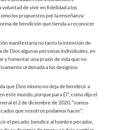
voluntad de vivir en fidelidad a los
 como los propuestos por la enseñanza
da forma de bendición que tienda a reconocer
ción manifestaría no tanto la intención de
da de Dios algunas personas individuales, en
bar y fomentar una praxis de vida que no
ivamente ordenada a los designios
rda que Dios mismo no deja de bendecir a
en este mundo, porque para Él”, como dijo el
neral el 2 de diciembre de 2020, “somos
ecados que nosotros podamos hacer”.
cir el pecado: bendice al hombre pecador,
 de su designio de amor y se deje cambiar