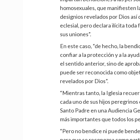
homosexuales, que manifiesten la 
designios revelados por Dios así
eclesial, pero declara ilícita to
sus uniones”.
En este caso, “de hecho, la bendi
confiar a la protección y a la ayu
el sentido anterior, sino de apro
puede ser reconocida como objet
revelados por Dios”.
“Mientras tanto, la Iglesia recue
cada uno de sus hijos peregrinos 
Santo Padre en una Audiencia Ge
más importantes que todos los p
“Pero no bendice ni puede bende
para que se reconozca como parte