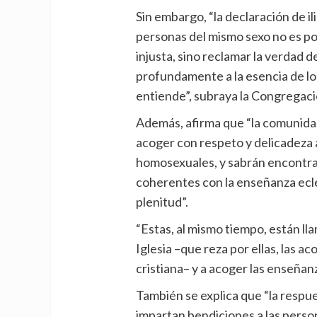
Sin embargo, “la declaración de i
personas del mismo sexo no es por
injusta, sino reclamar la verdad d
profundamente a la esencia de los
entiende”, subraya la Congregació
Además, afirma que “la comunidad
acoger con respeto y delicadeza 
homosexuales, y sabrán encontra
coherentes con la enseñanza ecles
plenitud”.
“Estas, al mismo tiempo, están ll
Iglesia –que reza por ellas, las 
cristiana– y a acoger las enseñanz
También se explica que “la respu
impartan bendiciones a las person