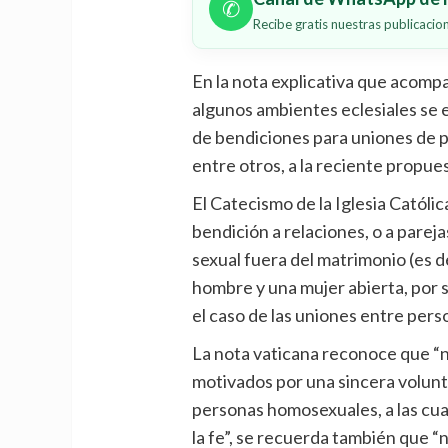
✆
Recibe gratis nuestras publicaci
En la nota explicativa que acomp
algunos ambientes eclesiales se
de bendiciones para uniones de p
entre otros, a la reciente propu
El Catecismo de la Iglesia Católic
bendición a relaciones, o a pareja
sexual fuera del matrimonio (es de
hombre y una mujer abierta, por sí
el caso de las uniones entre pers
La nota vaticana reconoce que “
motivados por una sincera volun
personas homosexuales, a las cu
la fe”, se recuerda también que “n