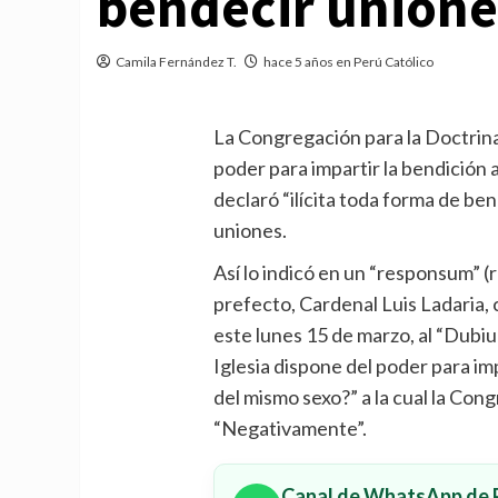
bendecir union
Camila Fernández T.
hace 5 años en Perú Católico
La Congregación para la Doctrina 
poder para impartir la bendición
declaró “ilícita toda forma de be
uniones.
Así lo indicó en un “responsum” (r
prefecto, Cardenal Luis Ladaria, 
este lunes 15 de marzo, al “Dubiu
Iglesia dispone del poder para im
del mismo sexo?” a la cual la Con
“Negativamente”.
Canal de WhatsApp de P