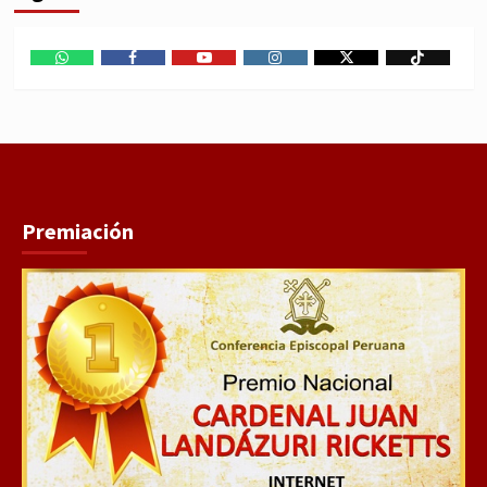
WhatsApp
Facebook
Youtube
Instagram
X
TikTok
Premiación