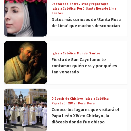
Destacada
Entrevistas y reportajes
Iglesia Católica
Perú
Santa Rosa de Lima
Santos
Datos más curiosos de ‘Santa Rosa
de Lima’ que muchos desconocían
Iglesia Católica
Mundo
Santos
Fiesta de San Cayetano: te
contamos quién era y por qué es
tan venerado
Diócesis de Chiclayo
Iglesia Católica
Papa León XIV en Perú
Perú
Conoce los lugares que visitará el
Papa León XIV en Chiclayo, la
diócesis donde fue obispo