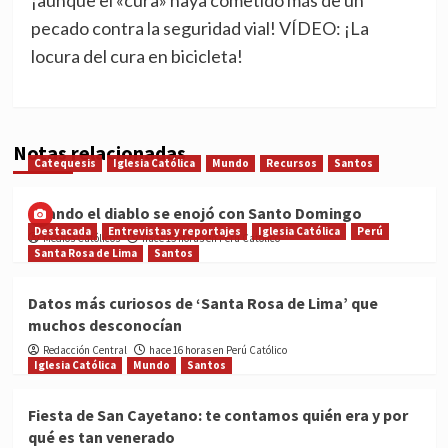
¡aunque el «cura» haya cometido más de un
pecado contra la seguridad vial! VÍDEO: ¡La
locura del cura en bicicleta!
Notas relacionadas
Catequesis
Iglesia Católica
Mundo
Recursos
Santos
Cuando el diablo se enojó con Santo Domingo
Destacada
Entrevistas y reportajes
Iglesia Católica
Perú
Medios Católicos
hace 15 horas en Perú Católico
Santa Rosa de Lima
Santos
Datos más curiosos de ‘Santa Rosa de Lima’ que
muchos desconocían
Redacción Central
hace 16 horas en Perú Católico
Iglesia Católica
Mundo
Santos
Fiesta de San Cayetano: te contamos quién era y por
qué es tan venerado