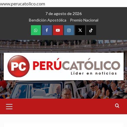
www.perucatolico.com
Skip
7 de agosto de 2026
to
Bendición Apostólica
Premio Nacional
content
WhatsApp
Facebook
Youtube
Instagram
X
TikTok
Primary
Menu