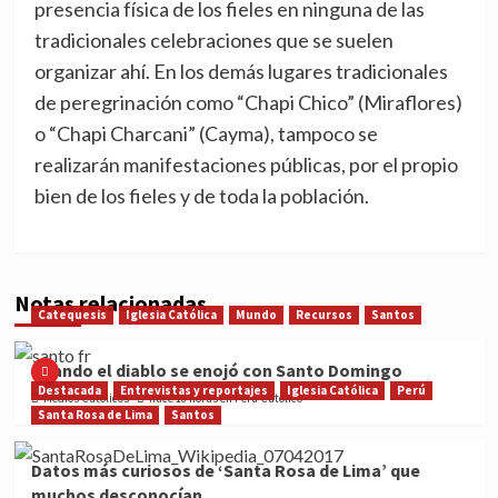
presencia física de los fieles en ninguna de las
tradicionales celebraciones que se suelen
organizar ahí. En los demás lugares tradicionales
de peregrinación como “Chapi Chico” (Miraflores)
o “Chapi Charcani” (Cayma), tampoco se
realizarán manifestaciones públicas, por el propio
bien de los fieles y de toda la población.
Notas relacionadas
Catequesis
Iglesia Católica
Mundo
Recursos
Santos
Cuando el diablo se enojó con Santo Domingo
Destacada
Entrevistas y reportajes
Iglesia Católica
Perú
Medios Católicos
hace 18 horas en Perú Católico
Santa Rosa de Lima
Santos
Datos más curiosos de ‘Santa Rosa de Lima’ que
muchos desconocían