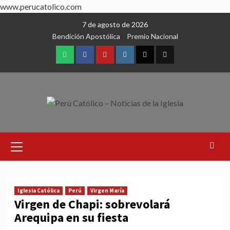
www.perucatolico.com
Skip
7 de agosto de 2026
to
Bendición Apostólica
Premio Nacional
content
WhatsApp
Facebook
Youtube
Instagram
X
TikTok
Primary
Menu
Iglesia Católica
Perú
Virgen María
Virgen de Chapi: sobrevolará
Arequipa en su fiesta