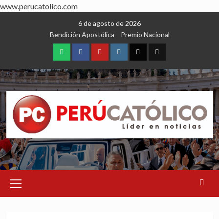
www.perucatolico.com
Skip
6 de agosto de 2026
to
Bendición Apostólica
Premio Nacional
content
WhatsApp
Facebook
Youtube
Instagram
X
TikTok
Primary
Menu