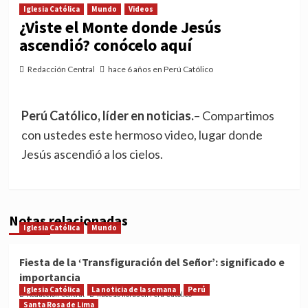
Iglesia Católica
Mundo
Videos
¿Viste el Monte donde Jesús
ascendió? conócelo aquí
Redacción Central
hace 6 años en Perú Católico
Perú Católico, líder en noticias.
– Compartimos
con ustedes este hermoso video, lugar donde
Jesús ascendió a los cielos.
Notas relacionadas
Iglesia Católica
Mundo
Fiesta de la ‘Transfiguración del Señor’: significado e
importancia
Iglesia Católica
La noticia de la semana
Perú
Redacción Central
hace 16 horas en Perú Católico
Santa Rosa de Lima