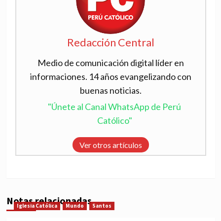
Redacción Central
Medio de comunicación digital líder en
informaciones. 14 años evangelizando con
buenas noticias.
"Únete al Canal WhatsApp de Perú
Católico"
Ver otros artículos
Notas relacionadas
Iglesia Católica
Mundo
Santos