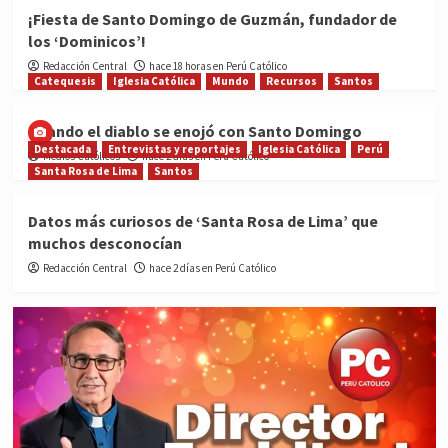
¡Fiesta de Santo Domingo de Guzmán, fundador de
los ‘Dominicos’!
Redacción Central
hace 18 horas en Perú Católico
Catequesis
Iglesia Católica
Mundo
Recursos
Santos
Cuando el diablo se enojó con Santo Domingo
Destacada
Entrevistas y reportajes
Iglesia Católica
Perú
Medios Católicos
hace 2 días en Perú Católico
Santa Rosa de Lima
Santos
Datos más curiosos de ‘Santa Rosa de Lima’ que
muchos desconocían
Redacción Central
hace 2 días en Perú Católico