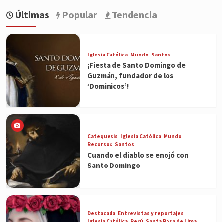
Últimas
Popular
Tendencia
Iglesia Católica
Mundo
Santos
¡Fiesta de Santo Domingo de
Guzmán, fundador de los
‘Dominicos’!
Catequesis
Iglesia Católica
Mundo
Recursos
Santos
Cuando el diablo se enojó con
Santo Domingo
Destacada
Entrevistas y reportajes
Iglesia Católica
Perú
Santa Rosa de Lima