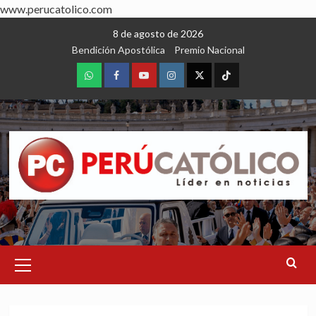
www.perucatolico.com
Skip
8 de agosto de 2026
to
Bendición Apostólica
Premio Nacional
content
WhatsApp
Facebook
Youtube
Instagram
X
TikTok
Primary
Menu