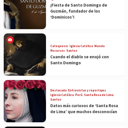
¡Fiesta de Santo Domingo de
Guzmán, fundador de los
‘Dominicos’!
Catequesis
Iglesia Católica
Mundo
Recursos
Santos
Cuando el diablo se enojó con
Santo Domingo
Destacada
Entrevistas y reportajes
Iglesia Católica
Perú
Santa Rosa de Lima
Santos
Datos más curiosos de ‘Santa Rosa
de Lima’ que muchos desconocían