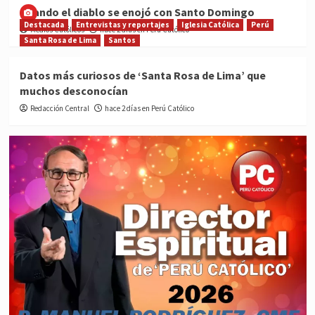
Cuando el diablo se enojó con Santo Domingo
Destacada
Entrevistas y reportajes
Iglesia Católica
Perú
Medios Católicos
hace 2 días en Perú Católico
Santa Rosa de Lima
Santos
Datos más curiosos de ‘Santa Rosa de Lima’ que
muchos desconocían
Redacción Central
hace 2 días en Perú Católico