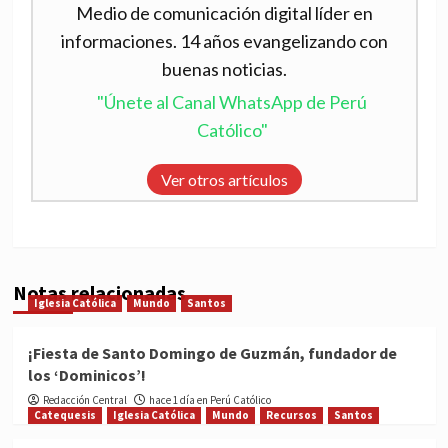
Medio de comunicación digital líder en
informaciones. 14 años evangelizando con
buenas noticias.
"Únete al Canal WhatsApp de Perú
Católico"
Ver otros artículos
Notas relacionadas
Iglesia Católica
Mundo
Santos
¡Fiesta de Santo Domingo de Guzmán, fundador de
los ‘Dominicos’!
Redacción Central
hace 1 día en Perú Católico
Catequesis
Iglesia Católica
Mundo
Recursos
Santos