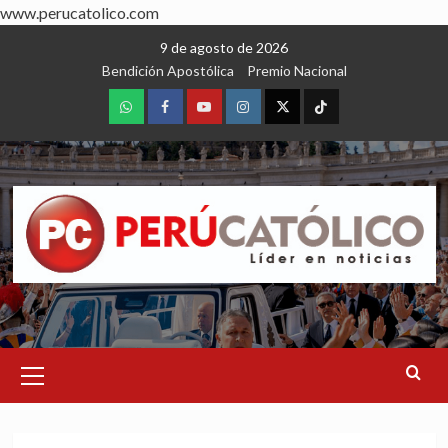
www.perucatolico.com
Skip
9 de agosto de 2026
to
Bendición Apostólica
Premio Nacional
content
WhatsApp
Facebook
Youtube
Instagram
X
TikTok
Primary
Menu