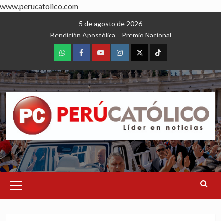
www.perucatolico.com
Skip
5 de agosto de 2026
to
Bendición Apostólica
Premio Nacional
content
WhatsApp
Facebook
Youtube
Instagram
X
TikTok
Primary
Menu