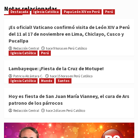
Notas relacionadas
Destacada
Iglesia Católica
Papa León XIV en Perú
Perú
¡Es oficial! Vaticano confirmó visita de León XIV a Perú
del 11 al 17 de noviembre en Lima, Chiclayo, Cusco y
Pucallpa
Redacción Central
hace 9 horas en Perú Católico
Iglesia Católica
Perú
Lambayeque: ¡Fiesta de la Cruz de Motupe!
Patricia Alcántara C.
hace 15 horas en Perú Católico
Iglesia Católica
Mundo
Santos
Hoy es fiesta de San Juan María Vianney, el cura de Ars
patrono de los párrocos
Redacción Central
hace 2 días en Perú Católico