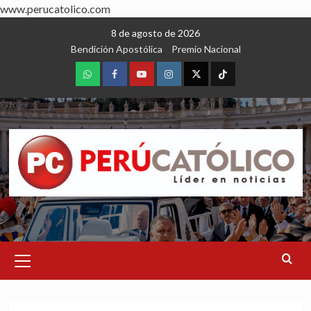
www.perucatolico.com
Skip
8 de agosto de 2026
to
Bendición Apostólica
Premio Nacional
content
WhatsApp
Facebook
Youtube
Instagram
X
TikTok
Primary
Menu