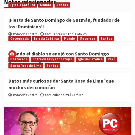
Notas relacionadas
Iglesia Católica
Mundo
Santos
¡Fiesta de Santo Domingo de Guzmán, fundador de
los ‘Dominicos’!
Redacción Central
hace 14 horas en Perú Católico
Catequesis
Iglesia Católica
Mundo
Recursos
Santos
Cuando el diablo se enojó con Santo Domingo
Destacada
Entrevistas y reportajes
Iglesia Católica
Perú
Medios Católicos
hace 2 días en Perú Católico
Santa Rosa de Lima
Santos
Datos más curiosos de ‘Santa Rosa de Lima’ que
muchos desconocían
Redacción Central
hace 2 días en Perú Católico