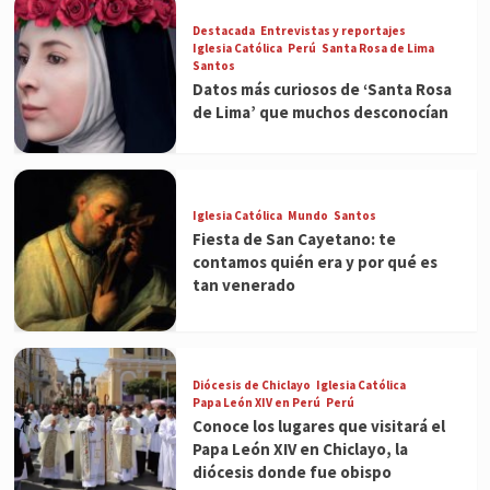
Destacada
Entrevistas y reportajes
Iglesia Católica
Perú
Santa Rosa de Lima
Santos
Datos más curiosos de ‘Santa Rosa
de Lima’ que muchos desconocían
Iglesia Católica
Mundo
Santos
Fiesta de San Cayetano: te
contamos quién era y por qué es
tan venerado
Diócesis de Chiclayo
Iglesia Católica
Papa León XIV en Perú
Perú
Conoce los lugares que visitará el
Papa León XIV en Chiclayo, la
diócesis donde fue obispo