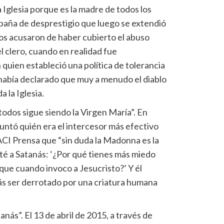
la Iglesia porque es la madre de todos los
mpaña de desprestigio que luego se extendió
os acusaron de haber cubierto el abuso
 clero, cuando en realidad fue
quien estableció una política de tolerancia
 había declarado que muy a menudo el diablo
 la Iglesia.
 todos sigue siendo la Virgen María”. En
untó quién era el intercesor más efectivo
 ACI Prensa que “sin duda la Madonna es la
nté a Satanás: ‘¿Por qué tienes más miedo
ue cuando invoco a Jesucristo?’ Y él
ás ser derrotado por una criatura humana
tanás”. El 13 de abril de 2015, a través de