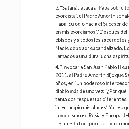
3. “Satanás ataca al Papa sobre to
exorcista”, el Padre Amorth seña
Papa. Su odio hacia el Sucesor d
en mis exorcismos”.“Después del 
obispos y a todos los sacerdotes y
Nadie debe ser escandalizado. Los
llamados a una dura lucha espiritu
4. “Invocar a San Juan Pablo II es
2011, el Padre Amorth dijo que Sa
años, en “un poderoso intercesor 
diablo más de una vez: ‘¿Por qué l
tenía dos respuestas diferentes,
interrumpió mis planes’. Y creo qu
comunismo en Rusia y Europa del
respuesta fue ‘porque sacó a mu