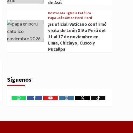
de Asís
Destacada
Iglesia Católica
Papa León XIV en Perú
Perú
¡Es oficial! Vaticano confirmó
visita de León XIV a Perú del
11 al 17 de noviembre en
Lima, Chiclayo, Cusco y
Pucallpa
Síguenos
WhatsApp
Facebook
Youtube
Instagram
X
TikTok