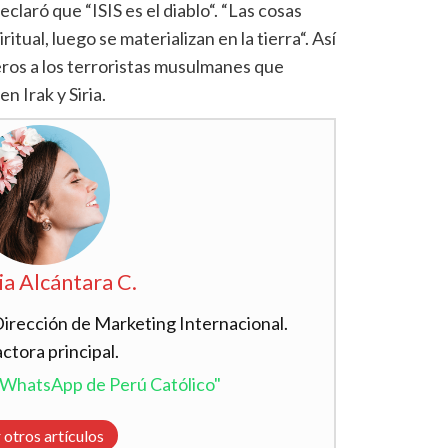
laró que “ISIS es el diablo“. “Las cosas
tual, luego se materializan en la tierra“. Así
eros a los terroristas musulmanes que
n Irak y Siria.
ia Alcántara C.
Dirección de Marketing Internacional.
ctora principal.
l WhatsApp de Perú Católico"
 otros artículos