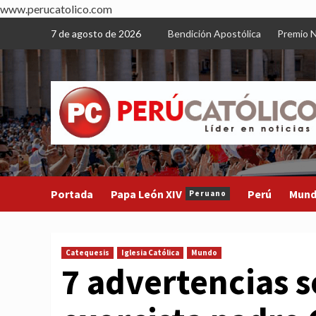
www.perucatolico.com
Skip
7 de agosto de 2026
Bendición Apostólica
Premio N
to
content
Portada
Papa León XIV
Perú
Mun
Peruano
Catequesis
Iglesia Católica
Mundo
7 advertencias s