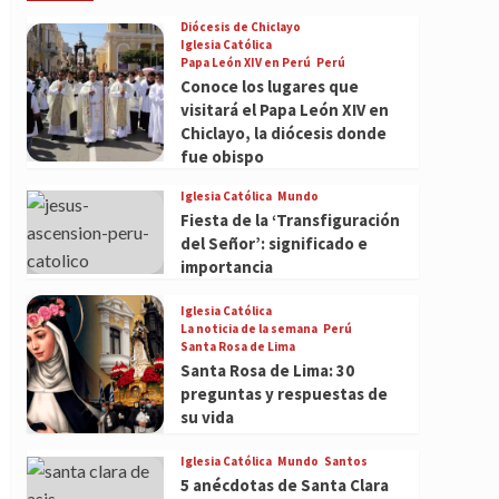
Diócesis de Chiclayo
Iglesia Católica
Papa León XIV en Perú
Perú
Conoce los lugares que
visitará el Papa León XIV en
Chiclayo, la diócesis donde
fue obispo
Iglesia Católica
Mundo
Fiesta de la ‘Transfiguración
del Señor’: significado e
importancia
Iglesia Católica
La noticia de la semana
Perú
Santa Rosa de Lima
Santa Rosa de Lima: 30
preguntas y respuestas de
su vida
Iglesia Católica
Mundo
Santos
5 anécdotas de Santa Clara