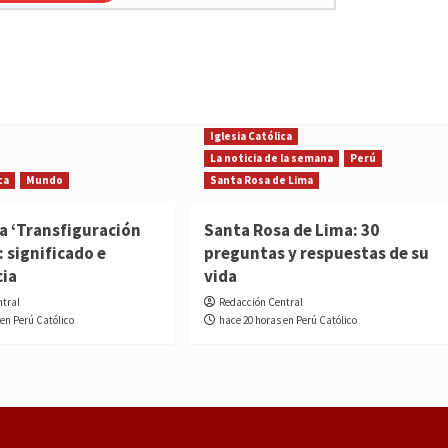
Iglesia Católica
La noticia de la semana
Perú
ca
Mundo
Santa Rosa de Lima
la ‘Transfiguración
Santa Rosa de Lima: 30
: significado e
preguntas y respuestas de su
cia
vida
ntral
Redacción Central
 en Perú Católico
hace 20 horas en Perú Católico