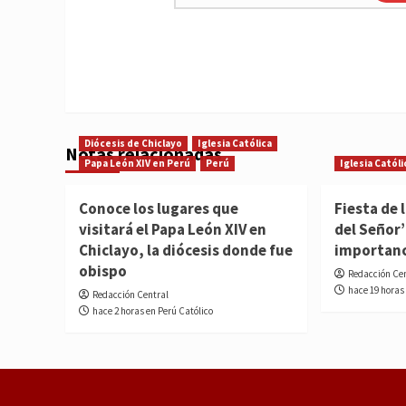
Diócesis de Chiclayo
Iglesia Católica
Notas relacionadas
Papa León XIV en Perú
Perú
Iglesia Católi
Conoce los lugares que
Fiesta de 
visitará el Papa León XIV en
del Señor’
Chiclayo, la diócesis donde fue
importan
obispo
Redacción Ce
hace 19 horas
Redacción Central
hace 2 horas en Perú Católico