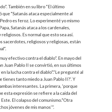
do”. También en su libro “El último
ló que “Satanás ataca especialmente al
e Pedro es feroz. Lo experimenté yo mismo
Papa, Satanás ataca a los cardenales,
 religiosos. Es normal que esto sea así.
 sacerdotes, religiosos y religiosas, están
al“.
 muy efectivo contra el diablo”. En mayo del
n Juan Pablo II se convirtió, en sus últimos
en la lucha contra el diablo“.“Le pregunté al
e tienes tanto miedo a Juan Pablo II?’. Y
 ambas interesantes. La primera, ‘porque
e esta expresión se refiere a la caída del
 Este. El colapso del comunismo.”Otra
chos jóvenes de mis manos‘”.