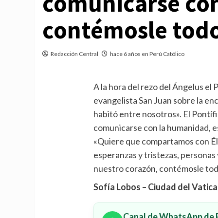
comunicarse con
contémosle tod
Redacción Central
hace 6 años en Perú Católico
A la hora del rezo del Ángelus el 
evangelista San Juan sobre la en
habitó entre nosotros». El Pontíf
comunicarse con la humanidad, e
«Quiere que compartamos con Él 
esperanzas y tristezas, personas
nuestro corazón, contémosle tod
Sofía Lobos – Ciudad del Vatic
Canal de WhatsApp de P