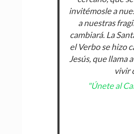
invitémosle a nues
a nuestras fragi
cambiará. La Sant
el Verbo se hizo c
Jesús, que llama a
vivir
"Únete al C