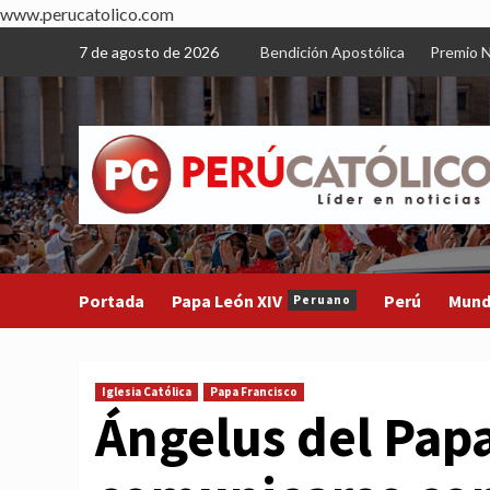
www.perucatolico.com
Skip
7 de agosto de 2026
Bendición Apostólica
Premio N
to
content
Portada
Papa León XIV
Perú
Mun
Peruano
Iglesia Católica
Papa Francisco
Ángelus del Papa