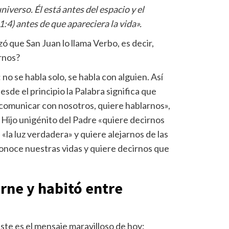
niverso. Él está antes del espacio y el
1:4) antes de que apareciera la vida».
zó que San Juan lo llama Verbo, es decir,
rnos?
no se habla solo, se habla con alguien. Así
sde el principio la Palabra significa que
 comunicar con nosotros, quiere hablarnos»,
 Hijo unigénito del Padre «quiere decirnos
s «la luz verdadera» y quiere alejarnos de las
 conoce nuestras vidas y quiere decirnos que
arne y habitó entre
ste es el mensaje maravilloso de hoy: