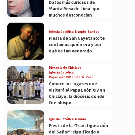
Datos más curiosos de
‘Santa Rosa de Lima’ que
muchos desconocían
Iglesia Católica
Mundo
Santos
Fiesta de San Cayetano: te
contamos quién era y por
qué es tan venerado
Diócesis de Chiclayo
Iglesia Católica
Papa León XIV en Perú
Perú
Conoce los lugares que
visitará el Papa León XIV en
Chiclayo, la diócesis donde
fue obispo
Iglesia Católica
Mundo
Fiesta de la ‘Transfiguración
del Señor’: significado e