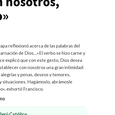
 nosotros,
o»
Papa reflexionó acerca de las palabras del
carnación de Dios…»El verbo se hizo carne y
ice explicó que con este gesto, Dios desea
stablecer con nosotros una gran intimidad:
alegrías y penas, deseos y temores,
 y situaciones. Hagámoslo, abrámosle
o», exhortó Francisco.
ano
erú Católico