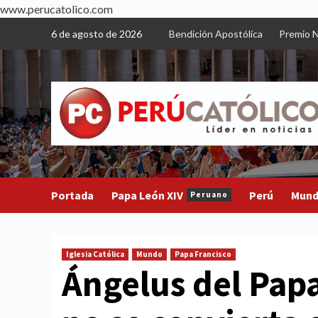
www.perucatolico.com
Skip
6 de agosto de 2026
Bendición Apostólica
Premio N
to
content
Portada
Papa León XIV
Perú
Mun
Peruano
Iglesia Católica
Mundo
Papa Francisco
Ángelus del Pap