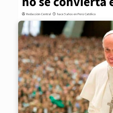
no se convierta 
Redacción Central
hace 5 años en Perú Católico