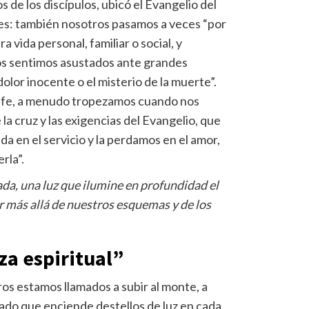
 de los discípulos, ubicó el Evangelio del
eles: también nosotros pasamos a veces “por
vida personal, familiar o social, y
os sentimos asustados ante grandes
lor inocente o el misterio de la muerte”.
la fe, a menudo tropezamos cuando nos
a cruz y las exigencias del Evangelio, que
a en el servicio y la perdamos en el amor,
rla”.
da, una luz que ilumine en profundidad el
ir más allá de nuestros esquemas y de los
za espiritual”
os estamos llamados a subir al monte, a
tado que enciende destellos de luz en cada