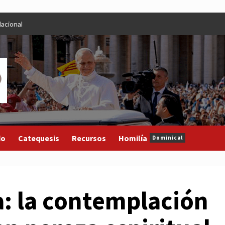
acional
do
Catequesis
Recursos
Homilía
Dominical
a: la contemplación