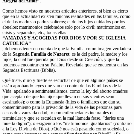
Alegría del Amor”
.
Como hemos visto en nuestros artículos anteriores, si bien es cierto
que en la actualidad existen muchas realidades en las familias, como
el de las madres o padres solteros; el de los hijos cuidados por los
abuelos; matrimonios celebrados solo por lo civil; matrimonios en
crisis y separados; etc., todas ellas
“AMADAS Y ACOGIDAS POR DIOS Y POR SU IGLESIA
CATÓLICA”
, debemos tener en cuenta de que la Familia como imagen verdadera
de la
Sagrada Familia de Nazaret
, es la del padre, la madre y los
hijos, la cual fue querida por Dios desde su Creación, y que la
podemos encontrar en su Palabra Revelada que se encuentra en las
Sagradas Escrituras (Biblia).
Qué triste, duro y fuerte es escuchar de que en algunos países se
están aprobando leyes que van en contra de las Familias y de la
Vida, apelando a sentimentalismos, como la ley del aborto (madres
que aceptan de que los hijos que llevan en sus vientres sean
asesinados); o como la Eutanasia (hijos o familiares que dan su
consentimiento para la privación de la vida de las personas para
casos de avanzada edad, o con enfermedades incurables o
terminales; y que se escudan en la mal llamada frase, ”darles una
muerta digna”); o exigiendo los “matrimonios igualitarios” (contrario
a la Ley Divina de Dios). ¿Qué nos está pasando como sociedad, o