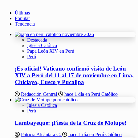
Últimas
Popular
Tendencia
Destacada
Iglesia Católica
Papa León XIV en Perú
Perú
¡Es oficial! Vaticano confirmó visita de León
XIV a Perú del 11 al 17 de noviembre en Lima,
Chiclayo, Cusco y Pucallpa
Redacción Central
hace 1 día en Perú Católico
Iglesia Católica
Perú
Lambayeque: ¡Fiesta de la Cruz de Motupe!
Patricia Alcántara C.
hace 1 día en Perú Católico