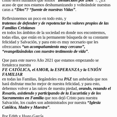
como seres humanos que somos
“Bendecidos por Dios”
?. ¿Es
acaso de que nos estamos deshumanizando y volteándole nuestras
caras a
“Dios”? “fuente de nuestras Vidas”
.
Reflexionemos un poco en todo esto, y
tratemos de defender y de repotenciar los valores propios de las
Familias Cristianas
en todos los ámbitos de la sociedad en donde nos encontremos,
todas ellas, que están en la permanente búsqueda de su constante
felicidad y Salvación, y para esto es muy necesario que les
ofrezcamos
“un acompañamiento muy cercano”,
“evangelizándolas con nuestro testimonio de vida”
.
Que para este nuevo Año 2021 que estamos empezando se
fortalezca nuestra
FE CATÓLICA, el AMOR, la ESPERANZA y la UNIÓN
FAMILIAR
en todas las Familias, llegándoles esa
PAZ
tan anhelada que nos
hará disfrutar mucho mejor de nuestra felicidad, y para esto,
debemos volver a las raíces de nuestra piedad,
orando, rezando el
Rosario, asistiendo y participando de la Eucaristía y de los
Sacramentos en Familia
que nos dejó Cristo para nuestra
Salvación, los cuales son administrados por nuestra
“Iglesia
Católica, Madre y Maestra”
.
Por Edith y Hugo García