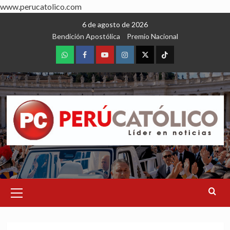
www.perucatolico.com
Skip
6 de agosto de 2026
to
Bendición Apostólica
Premio Nacional
content
WhatsApp
Facebook
Youtube
Instagram
X
TikTok
Primary
Menu