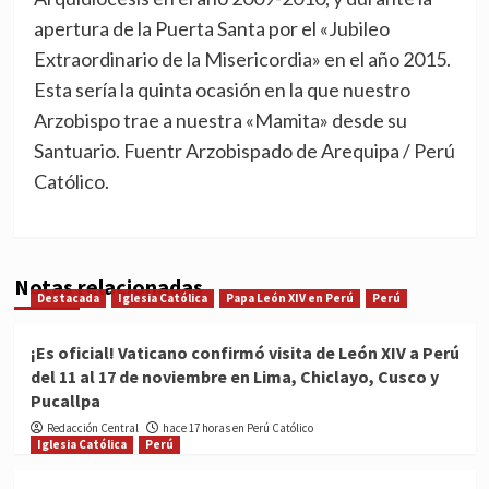
apertura de la Puerta Santa por el «Jubileo
Extraordinario de la Misericordia» en el año 2015.
Esta sería la quinta ocasión en la que nuestro
Arzobispo trae a nuestra «Mamita» desde su
Santuario. Fuentr Arzobispado de Arequipa / Perú
Católico.
Notas relacionadas
Destacada
Iglesia Católica
Papa León XIV en Perú
Perú
¡Es oficial! Vaticano confirmó visita de León XIV a Perú
del 11 al 17 de noviembre en Lima, Chiclayo, Cusco y
Pucallpa
Redacción Central
hace 17 horas en Perú Católico
Iglesia Católica
Perú