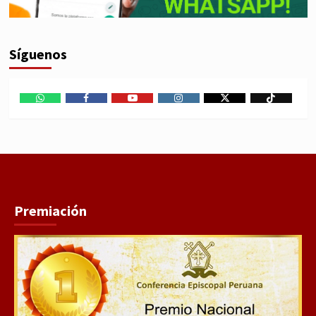
Síguenos
WhatsApp
Facebook
Youtube
Instagram
X
TikTok
Premiación