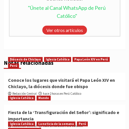
"Únete al Canal WhatsApp de Perú
Católico"
Ver otros artículos
Diócesis de Chiclayo
Iglesia Católica
Papa León XIV en Perú
Notas relacionadas
Perú
Conoce los lugares que visitará el Papa León XIV en
Chiclayo, la diócesis donde fue obispo
Redacción Central
hace 2 horas en Perú Católico
Iglesia Católica
Mundo
Fiesta de la ‘Transfiguración del Señor’: significado e
importancia
Iglesia Católica
La noticia de la semana
Perú
Redacción Central
hace 19 horas en Perú Católico