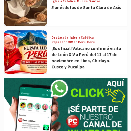
Iglesia Católica
Mundo
Santos
5 anécdotas de Santa Clara de Asís
Destacada
Iglesia Católica
Papa León XIV en Perú
Perú
¡Es oficial! Vaticano confirmó visita
de León XIV a Perú del 11 al 17 de
noviembre en Lima, Chiclayo,
Cusco y Pucallpa