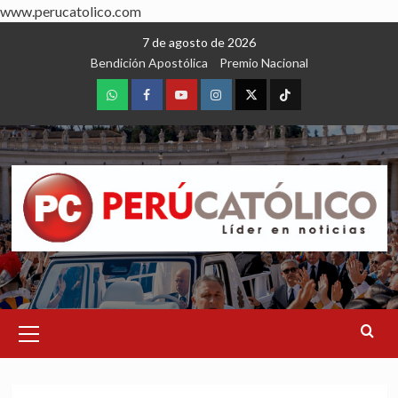
www.perucatolico.com
Skip
7 de agosto de 2026
to
Bendición Apostólica
Premio Nacional
content
WhatsApp
Facebook
Youtube
Instagram
X
TikTok
Primary
Menu