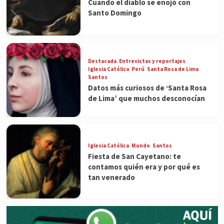
Cuando el diablo se enojó con
Santo Domingo
Destacada
Entrevistas y reportajes
Iglesia Católica
Perú
Santa Rosa de Lima
Santos
Datos más curiosos de ‘Santa Rosa
de Lima’ que muchos desconocían
Iglesia Católica
Mundo
Santos
Fiesta de San Cayetano: te
contamos quién era y por qué es
tan venerado