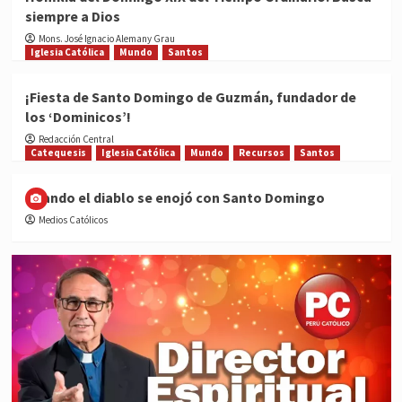
siempre a Dios
Mons. José Ignacio Alemany Grau
Iglesia Católica
Mundo
Santos
¡Fiesta de Santo Domingo de Guzmán, fundador de
los ‘Dominicos’!
Redacción Central
Catequesis
Iglesia Católica
Mundo
Recursos
Santos
Cuando el diablo se enojó con Santo Domingo
Medios Católicos