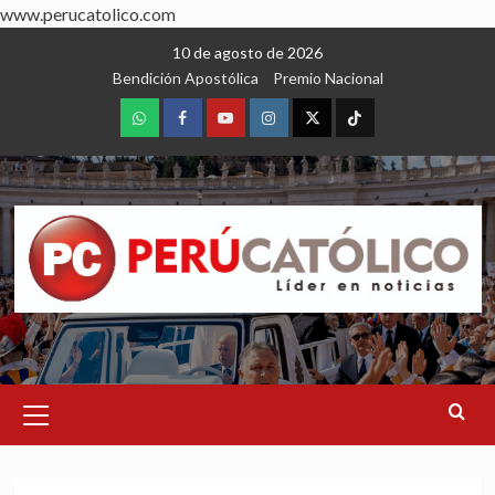
www.perucatolico.com
Skip
10 de agosto de 2026
to
Bendición Apostólica
Premio Nacional
content
WhatsApp
Facebook
Youtube
Instagram
X
TikTok
Primary
Menu