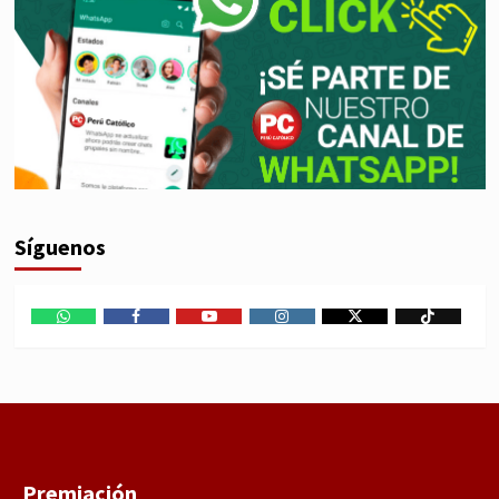
Síguenos
WhatsApp
Facebook
Youtube
Instagram
X
TikTok
Premiación