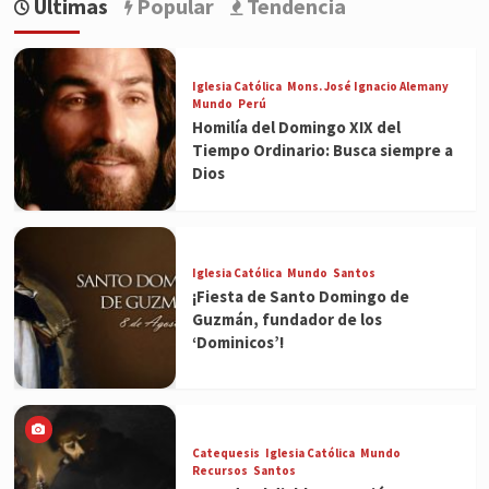
Últimas
Popular
Tendencia
Iglesia Católica
Mons. José Ignacio Alemany
Mundo
Perú
Homilía del Domingo XIX del
Tiempo Ordinario: Busca siempre a
Dios
Iglesia Católica
Mundo
Santos
¡Fiesta de Santo Domingo de
Guzmán, fundador de los
‘Dominicos’!
Catequesis
Iglesia Católica
Mundo
Recursos
Santos