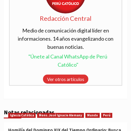
Redacción Central
Medio de comunicación digital líder en
informaciones. 14 años evangelizando con
buenas noticias.
"Únete al Canal WhatsApp de Perú
Católico"
Ver otros artículos
Notas relacionadas
Iglesia Católica
Mons. José Ignacio Alemany
Mundo
Perú
Homilía del Domingo XIX del Tiempo Ordinario: Busca