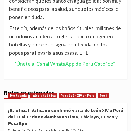
consideran que los baños en agua gélidas son muy
beneficiosos para la salud, aunque los médicos lo
ponen en duda.
Este día, además de los baños rituales, millones de
ortodoxos acuden a la iglesias para recoger en
botellas y bidones el agua bendecida por los
popes para llevarla a sus casas. EFE.
"Únete al Canal WhatsApp de Perú Católico"
Notas relacionadas
Destacada
Iglesia Católica
Papa León XIV en Perú
Perú
¡Es oficial! Vaticano confirmó visita de León XIV a Perú
del 11 al 17 de noviembre en Lima, Chiclayo, Cusco y
Pucallpa
Redacción Central
hace 24 horas en Perú Católico