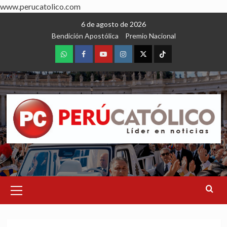
www.perucatolico.com
Skip
6 de agosto de 2026
to
Bendición Apostólica
Premio Nacional
content
WhatsApp
Facebook
Youtube
Instagram
X
TikTok
Primary
Menu