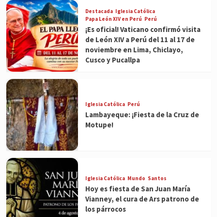
Destacada
Iglesia Católica
Papa León XIV en Perú
Perú
¡Es oficial! Vaticano confirmó visita
de León XIV a Perú del 11 al 17 de
noviembre en Lima, Chiclayo,
Cusco y Pucallpa
Iglesia Católica
Perú
Lambayeque: ¡Fiesta de la Cruz de
Motupe!
Iglesia Católica
Mundo
Santos
Hoy es fiesta de San Juan María
Vianney, el cura de Ars patrono de
los párrocos