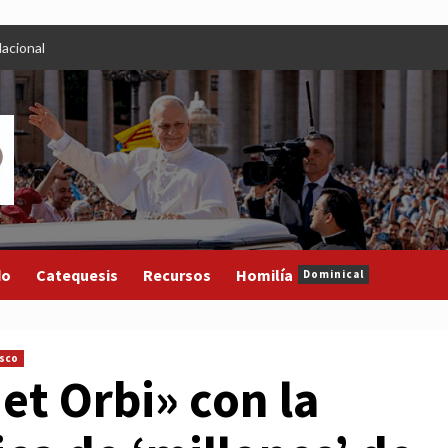
acional
do
Catequesis
Recursos
Homilía
Dominical
isco
et Orbi» con la