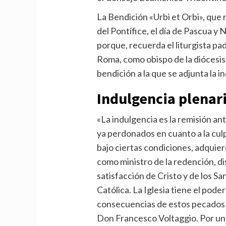
La Bendición «Urbi et Orbi», que
del Pontífice, el día de Pascua y 
porque, recuerda el liturgista pad
Roma, como obispo de la diócesis
bendición a la que se adjunta la i
Indulgencia plenar
«La indulgencia es la remisión an
ya perdonados en cuanto a la culp
bajo ciertas condiciones, adquieren
como ministro de la redención, di
satisfacción de Cristo y de los Sa
Católica. La Iglesia tiene el pod
consecuencias de estos pecados en 
Don Francesco Voltaggio. Por un 