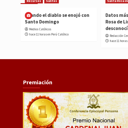
Recursos
Santos
Santa Rosa d
Cuando el diablo se enojó con
Datos más
Santo Domingo
Rosa de L
desconoc
Medios Católicos
hace 11 horas en Perú Católico
Redacción Ce
hace 11 horas
Premiación