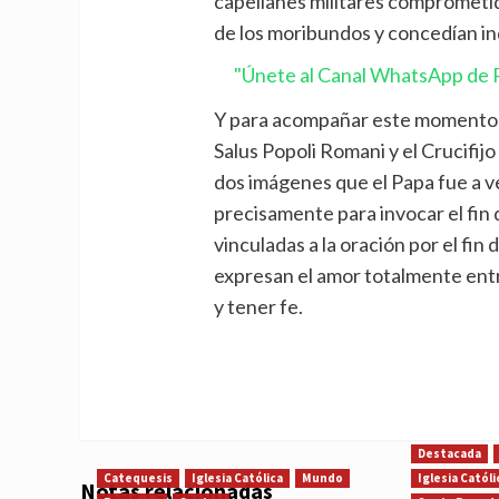
capellanes militares comprometid
de los moribundos y concedían indu
"Únete al Canal WhatsApp de P
Y para acompañar este momento es
Salus Popoli Romani y el Crucifijo 
dos imágenes que el Papa fue a 
precisamente para invocar el fin
vinculadas a la oración por el fi
expresan el amor totalmente entre
y tener fe.
Destacada
Catequesis
Iglesia Católica
Mundo
Iglesia Católi
Notas relacionadas