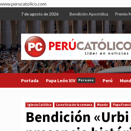
www.perucatolico.com
Skip
7 de agosto de 2026
Bendición Apostólica
Premio N
to
content
Portada
Papa León XIV
Perú
Mun
Peruano
Iglesia Católica
La noticia de la semana
Mundo
Papa Franc
Bendición «Urbi 