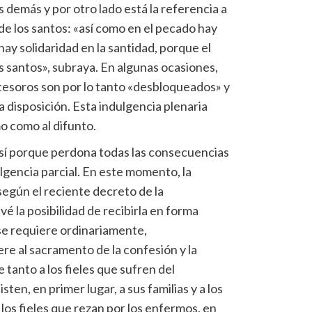
s demás y por otro lado está la referencia a
s de los santos: «así como en el pecado hay
hay solidaridad en la santidad, porque el
 santos», subraya. En algunas ocasiones,
s tesoros son por lo tanto «desbloqueados» y
da disposición. Esta indulgencia plenaria
o como al difunto.
 así porque perdona todas las consecuencias
ulgencia parcial. En este momento, la
según el reciente decreto de la
é la posibilidad de recibirla en forma
 se requiere ordinariamente,
ere al sacramento de la confesión y la
 tanto a los fieles que sufren del
ten, en primer lugar, a sus familias y a los
 los fieles que rezan por los enfermos, en