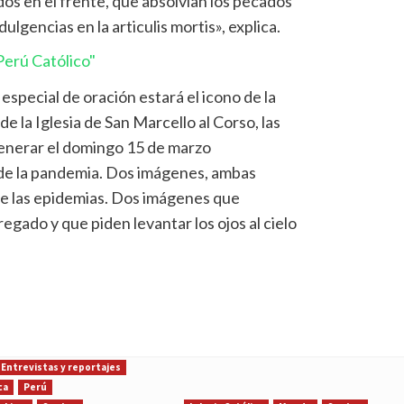
os en el frente, que absolvían los pecados
lgencias en la articulis mortis», explica.
erú Católico"
pecial de oración estará el icono de la
de la Iglesia de San Marcello al Corso, las
venerar el domingo 15 de marzo
 de la pandemia. Dos imágenes, ambas
n de las epidemias. Dos imágenes que
gado y que piden levantar los ojos al cielo
Entrevistas y reportajes
ca
Perú