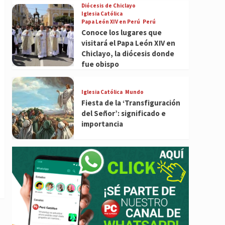
Diócesis de Chiclayo
Iglesia Católica
Papa León XIV en Perú
Perú
Conoce los lugares que
visitará el Papa León XIV en
Chiclayo, la diócesis donde
fue obispo
Iglesia Católica
Mundo
Fiesta de la ‘Transfiguración
del Señor’: significado e
importancia