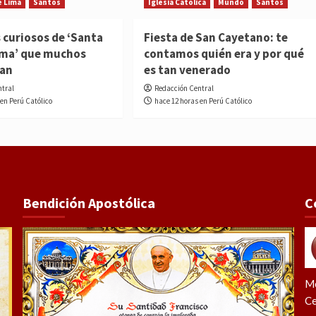
e Lima
Santos
Iglesia Católica
Mundo
Santos
 curiosos de ‘Santa
Fiesta de San Cayetano: te
ima’ que muchos
contamos quién era y por qué
ían
es tan venerado
ntral
Redacción Central
 en Perú Católico
hace 12 horas en Perú Católico
Bendición Apostólica
C
Me
Ce