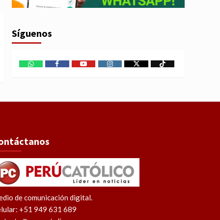
Síguenos
WhatsApp
Facebook
Youtube
Instagram
X
TikTok
ontáctanos
dio de comunicación digital.
lular: +51 949 631 689