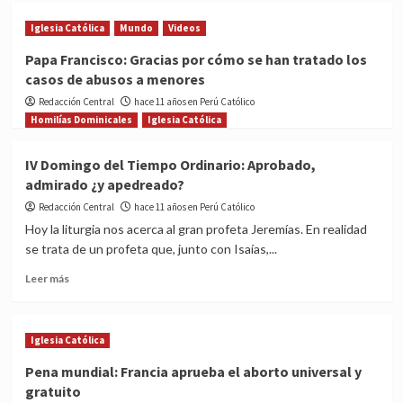
¡Papa
Iglesia Católica
Mundo
Videos
Francisco
nombra
Papa Francisco: Gracias por cómo se han tratado los
nuevo
casos de abusos a menores
Obispo
para
Redacción Central
hace 11 años en Perú Católico
Huancayo!
Homilías Dominicales
Iglesia Católica
IV Domingo del Tiempo Ordinario: Aprobado,
admirado ¿y apedreado?
Redacción Central
hace 11 años en Perú Católico
Hoy la liturgia nos acerca al gran profeta Jeremías. En realidad
se trata de un profeta que, junto con Isaías,...
Read
Leer más
more
about
IV
Iglesia Católica
Domingo
del
Pena mundial: Francia aprueba el aborto universal y
Tiempo
gratuito
Ordinario: