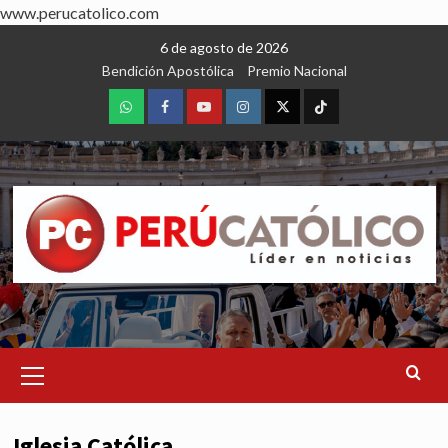
www.perucatolico.com
Skip
6 de agosto de 2026
to
Bendición Apostólica
Premio Nacional
content
WhatsApp
Facebook
Youtube
Instagram
X
TikTok
Primary
Menu
Iglesia Católica