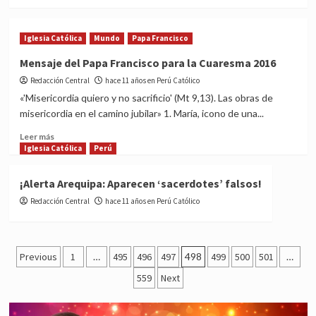
more
about
EE.UU.:
Iglesia Católica
Mundo
Papa Francisco
Ateos
proponen
Mensaje del Papa Francisco para la Cuaresma 2016
eliminar
Redacción Central
hace 11 años en Perú Católico
el
lema
«'Misericordia quiero y no sacrificio' (Mt 9,13). Las obras de
‘In
misericordia en el camino jubilar» 1. María, icono de una...
God
Read
we
Leer más
more
Iglesia Católica
trust’
Perú
about
de
Mensaje
los
¡Alerta Arequipa: Aparecen ‘sacerdotes’ falsos!
del
billetes
Redacción Central
Papa
hace 11 años en Perú Católico
de
Francisco
dólar
para
la
Posts
Cuaresma
Previous
1
…
495
496
497
498
499
500
501
…
2016
pagination
559
Next