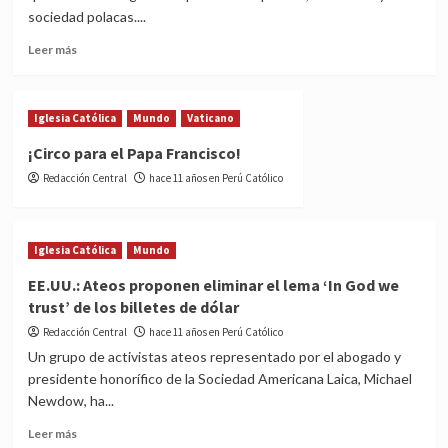
sociedad polacas....
Read
Leer más
more
about
Polonia:
Iglesia Católica
Mundo
Vaticano
‘Paremos
la
¡Circo para el Papa Francisco!
ideología
Redacción Central
hace 11 años en Perú Católico
de
género’
Iglesia Católica
Mundo
EE.UU.: Ateos proponen eliminar el lema ‘In God we
trust’ de los billetes de dólar
Redacción Central
hace 11 años en Perú Católico
Un grupo de activistas ateos representado por el abogado y
presidente honorífico de la Sociedad Americana Laica, Michael
Newdow, ha...
Read
Leer más