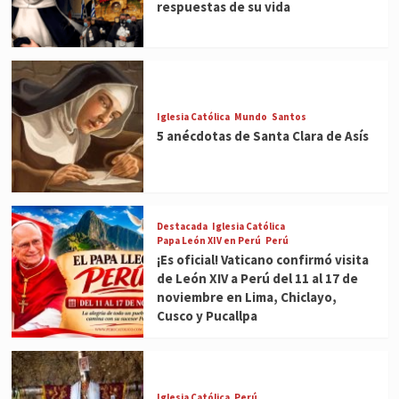
respuestas de su vida
Iglesia Católica
Mundo
Santos
5 anécdotas de Santa Clara de Asís
Destacada
Iglesia Católica
Papa León XIV en Perú
Perú
¡Es oficial! Vaticano confirmó visita
de León XIV a Perú del 11 al 17 de
noviembre en Lima, Chiclayo,
Cusco y Pucallpa
Iglesia Católica
Perú