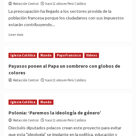
Aprobado,
Redacción Central
hace 11 años en Perú Católico
admirado
La preocupación ha llegado a los sectores provida de la
¿y
población francesa porque los ciudadanos con sus impuestos
apedreado?
estarán contribuyendo...
Read
Leer más
more
about
Pena
Iglesia Católica
Mundo
Papa Francisco
Videos
mundial:
Francia
Payasos ponen al Papa un sombrero con globos de
aprueba
colores
el
aborto
Redacción Central
hace 11 años en Perú Católico
universal
y
gratuito
Iglesia Católica
Mundo
Polonia: ‘Paremos la ideología de género’
Redacción Central
hace 11 años en Perú Católico
Dieciséis diputados polacos crean este proyecto para evitar
que esta "ideología" se implante en la política, educación y