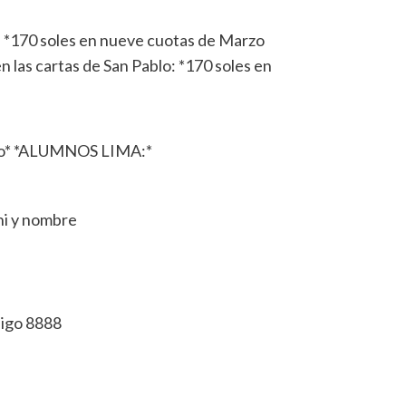
 *170 soles en nueve cuotas de Marzo
las cartas de San Pablo: *170 soles en
blo* *ALUMNOS LIMA:*
i y nombre
igo 8888