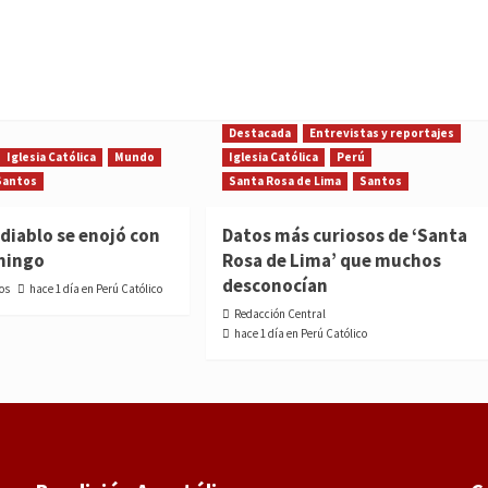
Destacada
Entrevistas y reportajes
Iglesia Católica
Mundo
Iglesia Católica
Perú
Santos
Santa Rosa de Lima
Santos
diablo se enojó con
Datos más curiosos de ‘Santa
mingo
Rosa de Lima’ que muchos
desconocían
os
hace 1 día en Perú Católico
Redacción Central
hace 1 día en Perú Católico