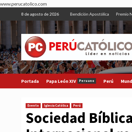
www.perucatolico.com
Skip
8 de agosto de 2026
Bendición Apostólica
Premio N
to
content
Portada
Papa León XIV
Perú
Mun
Peruano
Evento
Iglesia Católica
Perú
Sociedad Bíblica