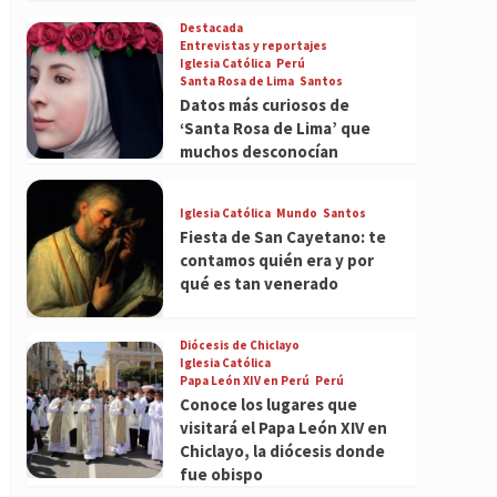
Destacada
Entrevistas y reportajes
Iglesia Católica
Perú
Santa Rosa de Lima
Santos
Datos más curiosos de
‘Santa Rosa de Lima’ que
muchos desconocían
Iglesia Católica
Mundo
Santos
Fiesta de San Cayetano: te
contamos quién era y por
qué es tan venerado
Diócesis de Chiclayo
Iglesia Católica
Papa León XIV en Perú
Perú
Conoce los lugares que
visitará el Papa León XIV en
Chiclayo, la diócesis donde
fue obispo