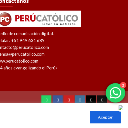
ontáctanos
dio de comunicación digital.
lular: +51 949 631 689
ntacto@perucatolico.com
ensa@perucatolico.com
w.perucatolico.com
4 años evangelizando el Perú»
2
WhatsApp
Facebook
Youtube
Instagram
X
TikTok
Aceptar
l Perú