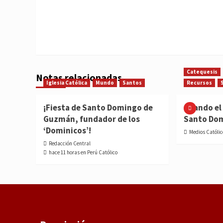
Catequesis
Notas relacionadas
Iglesia Católica
Mundo
Santos
Recursos
¡Fiesta de Santo Domingo de
Cuando el 
Guzmán, fundador de los
Santo Do
‘Dominicos’!
Medios Católic
Redacción Central
hace 11 horas en Perú Católico