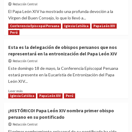
XIV
Redacción Central
la
madre
El Papa León XIV ha mostrado una profunda devoción a la
del
Virgen del Buen Consejo, lo que lo llevó a...
Papa
Conferencia Episcopal Peruana
Iglesia Católica
Papa León XIV
León
Read
Leer más
XIV!
more
Perú
about
Papa
Esta es la delegación de obispos peruanos que nos
León
representará en la entronización del Papa León XIV
XIV
revela
Redacción Central
su
Este domingo 18 de mayo, la Conferencia Episcopal Peruana
devoción
estará presente en la Eucaristía de Entronización del Papa
mariana
León XIV...
Read
Leer más
more
Iglesia Católica
Papa León XIV
Perú
about
Esta
¡HISTÓRICO! Papa León XIV nombra primer obispo
es
peruano en su pontificado
la
delegación
Redacción Central
de
El primer nombramiento episcopal de su pontificado ha sido