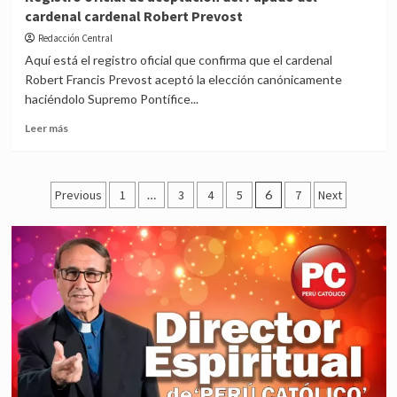
completo
cardenal cardenal Robert Prevost
del
Papa
Redacción Central
León
Aquí está el registro oficial que confirma que el cardenal
XIV
Robert Francis Prevost aceptó la elección canónicamente
frente
haciéndolo Supremo Pontífice...
a
la
Read
Leer más
plaza
more
de
about
San
Registro
Posts
Pedro
oficial
Previous
1
…
3
4
5
6
7
Next
de
pagination
aceptación
del
Papado
del
cardenal
cardenal
Robert
Prevost