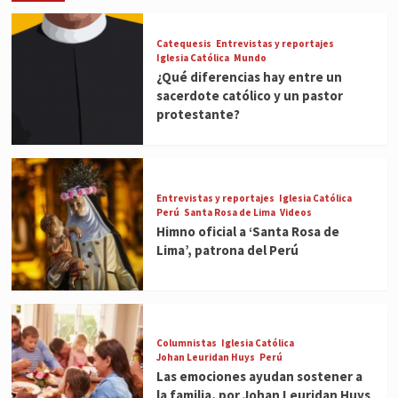
Catequesis
Entrevistas y reportajes
Iglesia Católica
Mundo
¿Qué diferencias hay entre un
sacerdote católico y un pastor
protestante?
Entrevistas y reportajes
Iglesia Católica
Perú
Santa Rosa de Lima
Videos
Himno oficial a ‘Santa Rosa de
Lima’, patrona del Perú
Columnistas
Iglesia Católica
Johan Leuridan Huys
Perú
Las emociones ayudan sostener a
la familia, por Johan Leuridan Huys