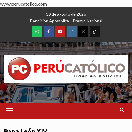
www.perucatolico.com
Skip
10 de agosto de 2026
to
Bendición Apostólica
Premio Nacional
content
WhatsApp
Facebook
Youtube
Instagram
X
TikTok
Primary
Menu
Papa León XIV