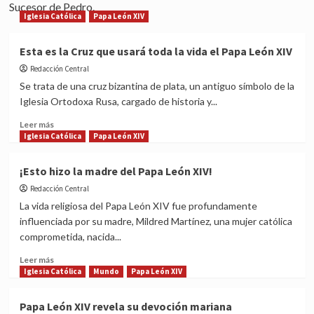
Sucesor de Pedro.
Iglesia Católica
Papa León XIV
Esta es la Cruz que usará toda la vida el Papa León XIV
Redacción Central
Se trata de una cruz bizantina de plata, un antiguo símbolo de la
Iglesia Ortodoxa Rusa, cargado de historia y...
Read
Leer más
more
Iglesia Católica
Papa León XIV
about
Esta
¡Esto hizo la madre del Papa León XIV!
es
Redacción Central
la
Cruz
La vida religiosa del Papa León XIV fue profundamente
que
influenciada por su madre, Mildred Martínez, una mujer católica
usará
comprometida, nacida...
toda
la
Read
Leer más
vida
more
Iglesia Católica
Mundo
Papa León XIV
el
about
Papa
¡Esto
Papa León XIV revela su devoción mariana
León
hizo