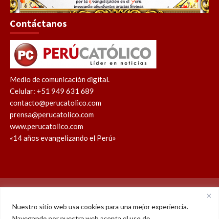
Contáctanos
Medio de comunicación digital.
Celular: +51 949 631 689
contacto@perucatolico.com
prensa@perucatolico.com
www.perucatolico.com
«14 años evangelizando el Perú»
Política de cookies
Política de privacidad
Nuestro sitio web usa cookies para una mejor experiencia.
Navegando por nuestra web acepta el uso de
WhatsApp
Facebook
Youtube
Instagram
X
TikTok