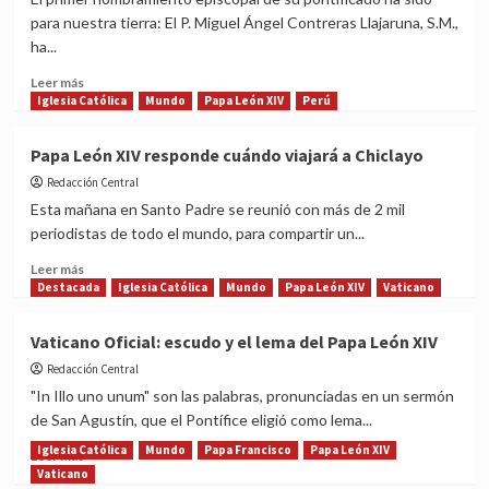
obispos
para nuestra tierra: El P. Miguel Ángel Contreras Llajaruna, S.M.,
peruanos
ha...
que
nos
Read
Leer más
representará
more
Iglesia Católica
Mundo
Papa León XIV
Perú
en
about
la
¡HISTÓRICO!
Papa León XIV responde cuándo viajará a Chiclayo
entronización
Papa
del
Redacción Central
León
Papa
XIV
Esta mañana en Santo Padre se reunió con más de 2 mil
León
nombra
periodistas de todo el mundo, para compartir un...
XIV
primer
obispo
Read
Leer más
peruano
more
Destacada
Iglesia Católica
Mundo
Papa León XIV
Vaticano
en
about
su
Papa
Vaticano Oficial: escudo y el lema del Papa León XIV
pontificado
León
Redacción Central
XIV
responde
"In Illo uno unum" son las palabras, pronunciadas en un sermón
cuándo
de San Agustín, que el Pontífice eligió como lema...
viajará
Iglesia Católica
Mundo
Papa Francisco
Papa León XIV
a
Read
Leer más
Chiclayo
more
Vaticano