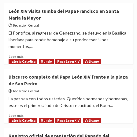
about
Vaticano
León XIV visita tumba del Papa Francisco en Santa
Oficial:
María la Mayor
escudo
y
Redacción Central
el
El Pontífice, al regresar de Genezzano, se detuvo en la Basílica
lema
liberiana para rendir homenaje a su predecesor. Unos
del
momentos,...
Papa
León
Read
Leer más
XIV
more
Iglesia Católica
Mundo
Papa León XIV
Vaticano
about
León
Discurso completo del Papa León XIV frente a la plaza
XIV
de San Pedro
visita
tumba
Redacción Central
del
La paz sea con todos ustedes. Queridos hermanos y hermanas,
Papa
este es el primer saludo de Cristo resucitado, el Buen...
Francisco
en
Read
Leer más
Santa
more
Iglesia Católica
Mundo
Papa León XIV
Vaticano
María
about
la
Discurso
Registro oficial de aceptación del Papado del
Mayor