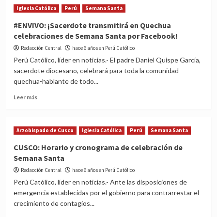
Homilía
Iglesia Católica
Perú
Semana Santa
del
Domingo
#ENVIVO: ¡Sacerdote transmitirá en Quechua
de
celebraciones de Semana Santa por Facebook!
Ramos,
por
Redacción Central
hace 6 años en Perú Católico
el
Perú Católico, líder en noticias.- El padre Daniel Quispe García,
Arzobispo
sacerdote diocesano, celebrará para toda la comunidad
de
quechua-hablante de todo...
Cusco
Mons.
Read
Leer más
Richard
more
Alarcón
about
#ENVIVO:
Arzobispado de Cusco
Iglesia Católica
Perú
Semana Santa
¡Sacerdote
transmitirá
CUSCO: Horario y cronograma de celebración de
en
Semana Santa
Quechua
celebraciones
Redacción Central
hace 6 años en Perú Católico
de
Perú Católico, líder en noticias.- Ante las disposiciones de
Semana
emergencia establecidas por el gobierno para contrarrestar el
Santa
crecimiento de contagios...
por
Facebook!