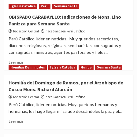
El
Iglesia Católica
Perú
Semana Santa
último
mensaje
OBISPADO CARABAYLLO: Indicaciones de Mons. Lino
del
Panizza para Semana Santa
Papa
Francisco
Redacción Central
hace 6 años en Perú Católico
por
Perú Católico, líder en noticias.- Muy queridos sacerdotes,
video
diáconos, religiosos, religiosas, seminaristas, consagrados y
a
consagradas, ministros, agentes pastorales y fieles...
todo
el
Read
Leer más
mundo
more
Homilías Dominicales
Iglesia Católica
Mundo
Semana Santa
antes
about
de
OBISPADO
Homilía del Domingo de Ramos, por el Arzobispo de
Semana
CARABAYLLO:
Cusco Mons. Richard Alarcón
Santa
Indicaciones
de
Redacción Central
hace 6 años en Perú Católico
Mons.
Perú Católico, líder en noticias. Muy queridos hermanos y
Lino
hermanas, les hago llegar mi saludo deseándoles la paz y el...
Panizza
para
Read
Leer más
Semana
more
Santa
about