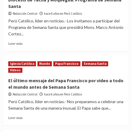
Santa
Redacción Central
hace 6 años en Perú Católico
Perú Católico, líder en noticias.- Los invitamos a participar del
Programa de Semana Santa que presidirá Mons. Marco Antonio
Cortez...
Read
Leer más
more
about
Diócesis
Iglesia Católica
Mundo
Papa Francisco
Semana Santa
de
Videos
Tacna
y
El último mensaje del Papa Francisco por video a todo
Moquegua:
el mundo antes de Semana Santa
Programa
de
Redacción Central
hace 6 años en Perú Católico
Semana
Perú Católico, líder en noticias.- Nos preparamos a celebrar una
Santa
Semana Santa de una manera inusual. El Papa sabe que...
Read
Leer más
more
about