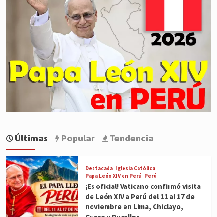
Últimas
Popular
Tendencia
Destacada
Iglesia Católica
Papa León XIV en Perú
Perú
¡Es oficial! Vaticano confirmó visita
de León XIV a Perú del 11 al 17 de
noviembre en Lima, Chiclayo,
Cusco y Pucallpa