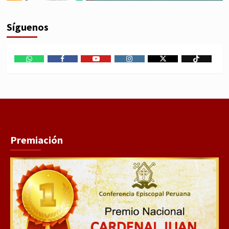
Síguenos
WhatsApp
Facebook
Youtube
Instagram
X
TikTok
Premiación