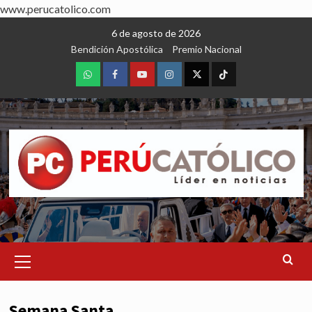
www.perucatolico.com
Skip
6 de agosto de 2026
to
Bendición Apostólica
Premio Nacional
content
WhatsApp
Facebook
Youtube
Instagram
X
TikTok
Primary
Menu
Semana Santa